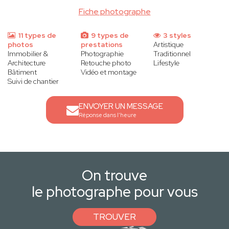
Fiche photographe
11 types de
9 types de
3 styles
photos
prestations
Artistique
Immobilier &
Photographie
Traditionnel
Architecture
Retouche photo
Lifestyle
Bâtiment
Vidéo et montage
Suivi de chantier
ENVOYER UN MESSAGE
Réponse dans l'heure
On trouve
le photographe pour vous
TROUVER