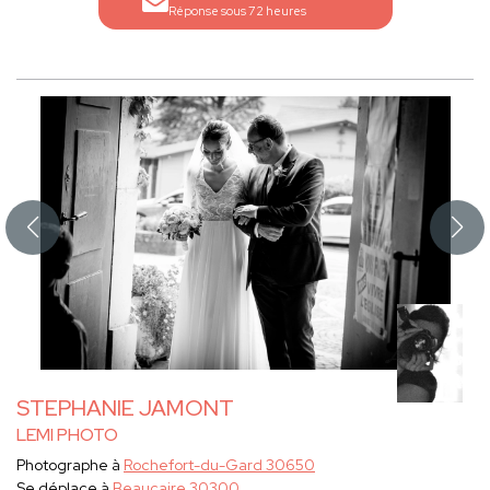
Réponse sous 72 heures
STEPHANIE JAMONT
LEMI PHOTO
Photographe à
Rochefort-du-Gard 30650
Se déplace à
Beaucaire 30300