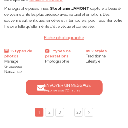
Photographe passionnée,
Stéphanie JAMONT
capture la beauté
de vos instants les plus précieux avec naturel et émotion. Des
souvenirs authentiques, sincères et intemporels, pour raconter votre
histoire telle qu’elle mérite d’être vécue et conservée.
Fiche photographe
15 types de
1 types de
2 styles
photos
prestations
Traditionnel
Mariage
Photographie
Lifestyle
Grossesse
Naissance
ENVOYER UN MESSAGE
Réponse sous 72 heures
...
1
2
3
23