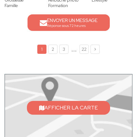
Grossesse
Retouche photo
Lifestyle
Famille
Formation
ENVOYER UN MESSAGE
Réponse sous 72 heures
...
1
2
3
22
AFFICHER LA CARTE