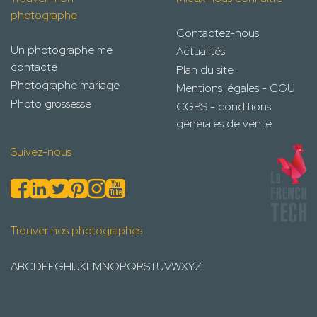
photographe
Contactez-nous
Un photographe me
Actualités
contacte
Plan du site
Photographe mariage
Mentions légales - CGU
Photo grossesse
CGPS - conditions
générales de vente
Suivez-nous
Trouver nos photographes
A
B
C
D
E
F
G
H
I
J
K
L
M
N
O
P
Q
R
S
T
U
V
W
X
Y
Z