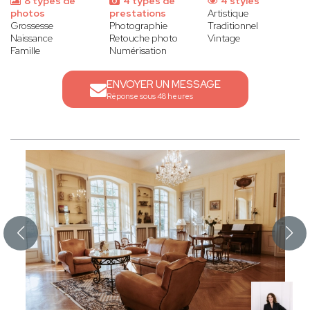
8 types de
4 types de
4 styles
photos
prestations
Artistique
Grossesse
Photographie
Traditionnel
Naissance
Retouche photo
Vintage
Famille
Numérisation
ENVOYER UN MESSAGE
Réponse sous 48 heures