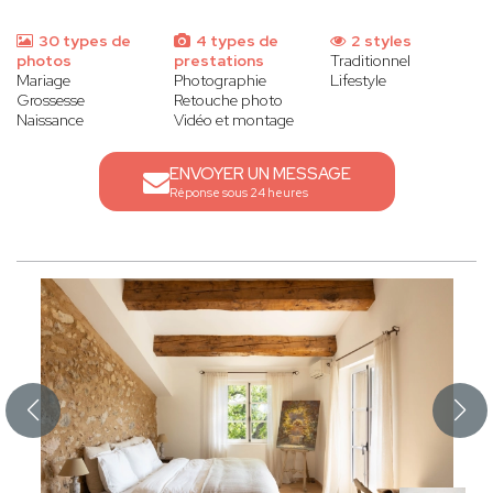
30 types de
4 types de
2 styles
photos
prestations
Traditionnel
Mariage
Photographie
Lifestyle
Grossesse
Retouche photo
Naissance
Vidéo et montage
ENVOYER UN MESSAGE
Réponse sous 24 heures