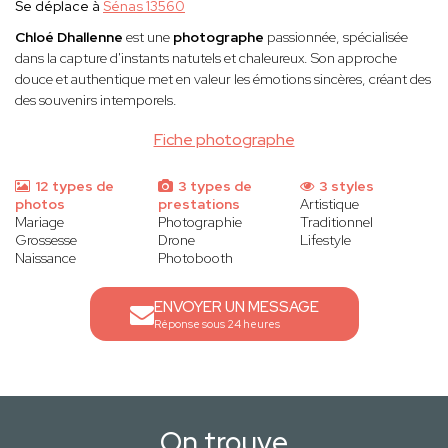
Se déplace à
Sénas 13560
Chloé Dhallenne
est une
photographe
passionnée, spécialisée
dans la capture d'instants natutels et chaleureux. Son approche
douce et authentique met en valeur les émotions sincères, créant des
des souvenirs intemporels.
Fiche photographe
12 types de
3 types de
3 styles
photos
prestations
Artistique
Mariage
Photographie
Traditionnel
Grossesse
Drone
Lifestyle
Naissance
Photobooth
ENVOYER UN MESSAGE
Réponse sous 24 heures
On trouve