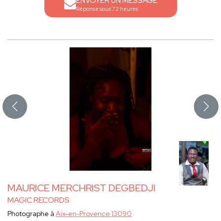
ENVOYER UN MESSAGE
Réponse sous 72 heures
MAURICE MERCHRIST DEGBEDJI
MAGIC RECORDS
Photographe à
Aix-en-Provence 13090