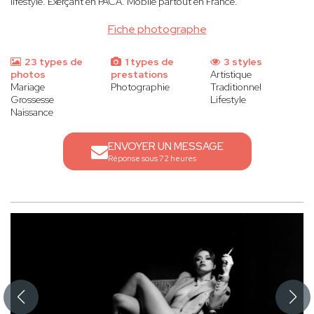
lifestyle. Exerçant en PACA. Mobile partout en France.
Fiche photographe
23 types de
1 types de
3 styles
photos
prestations
Artistique
Mariage
Photographie
Traditionnel
Grossesse
Lifestyle
Naissance
ENVOYER UN MESSAGE
Réponse sous 72 heures