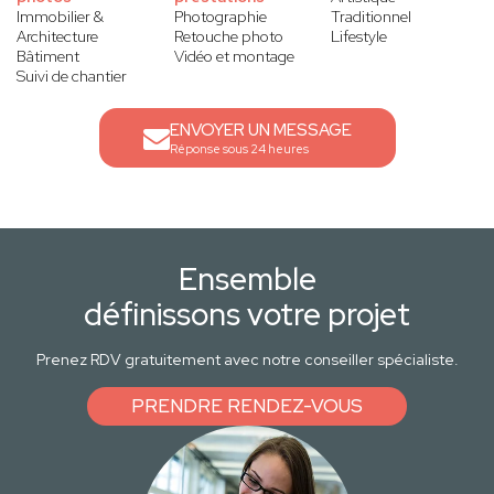
Immobilier &
Photographie
Traditionnel
Architecture
Retouche photo
Lifestyle
Bâtiment
Vidéo et montage
Suivi de chantier
ENVOYER UN MESSAGE
Réponse sous 24 heures
Ensemble
définissons votre projet
Prenez RDV gratuitement avec notre conseiller spécialiste.
PRENDRE RENDEZ-VOUS