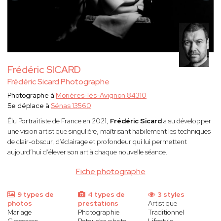
Frédéric SICARD
Frédéric Sicard Photographe
Photographe à
Morières-lès-Avignon 84310
Se déplace à
Sénas 13560
Élu Portraitiste de France en 2021,
Frédéric Sicard
a su développer
une vision artistique singulière, maîtrisant habilement les techniques
de clair-obscur, d’éclairage et profondeur qui lui permettent
aujourd’hui d’élever son art à chaque nouvelle séance.
Fiche photographe
9 types de
4 types de
3 styles
photos
prestations
Artistique
Mariage
Photographie
Traditionnel