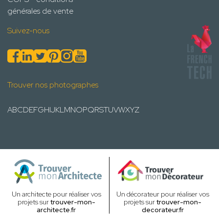
générales de vente
Suivez-nous
Trouver nos photographes
A
B
C
D
E
F
G
H
I
J
K
L
M
N
O
P
Q
R
S
T
U
V
W
X
Y
Z
Un architecte pour réaliser vos
Un décorateur pour réaliser vos
projets sur
trouver-mon-
projets sur
trouver-mon-
architecte.fr
decorateur.fr