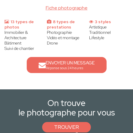
Fiche photographe
13 types de
8 types de
3 styles
photos
prestations
Artistique
Immobilier &
Photographie
Traditionnel
Architecture
Vidéo et montage
Lifestyle
Bâtiment
Drone
Suivi de chantier
ENVOYER UN MESSAGE
Réponse sous 24 heures
On trouve
le photographe pour vous
TROUVER