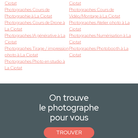
Ciotat
Ciotat
Photographes Cours de
Photographes Cours de
Photographie à La Ciotat
Vidéo/Montage à La Ciotat
Photographes Cours de Drone à
Photographes Atelier photo à La
La Ciotat
Ciotat
Photographes IA générative à La
Photographes Numérisation à La
Ciotat
Ciotat
Photographes Tirage / impression
Photographes Photobooth à La
photo à La Ciotat
Ciotat
Photographes Photo en studio à
La Ciotat
On trouve
le photographe
pour vous
TROUVER