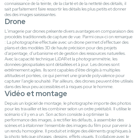
connaissance de la teinte, de la clarté et de la netteté des détails, il
sait parfaitement faire ressortir les détails les plus petits et donner
des des images saisissantes.
Drone
L'imagerie par drones présente divers avantages en comparaison des
procédés traditionnels de capture de vue. Parmi ceux-ci on remarque
: La photographie effectuée avec un drone permet d'effectuer des
plans et des modèles 3D de haute précision pour des projets
d'arpentage, d'urbanisme et de gestion des ressources naturelles.
Avec la capacité technique LiDAR et la photogrammétrie, les
données géospatiales sont détaillées et à jour. Les drones sont
extrêmement agiles. Ils sont capables d'être dirigés à multiples
altitudes et portées, ce qui permet une grande polyvalence pour
capturer l'angle souhaité. Par ailleurs, des drones peuvent être utilisés
dans des lieux peu accessibles et à risques pour le homme.
Vidéo et montage
Depuis un logiciel de montage, le photographe importe des photos
pour les travailler et les combiner selon un ordre préétabli. Il utilise le
scénario s’il y en a un. Son action consiste à optimiser la
performance des images, à rectifier les défauts, à assembler des
scènes et à étalonner l’ensemble des images du film pour parvenir à
un rendu homogène. Il produit et intègre des éléments graphiques à
la photo tels que phrases, dessins, effets visuels. Il collabore avec le