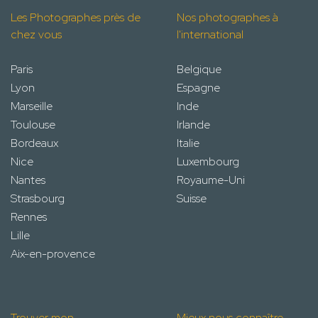
Les Photographes près de
Nos photographes à
chez vous
l'international
Paris
Belgique
Lyon
Espagne
Marseille
Inde
Toulouse
Irlande
Bordeaux
Italie
Nice
Luxembourg
Nantes
Royaume-Uni
Strasbourg
Suisse
Rennes
Lille
Aix-en-provence
Trouver mon
Mieux nous connaître