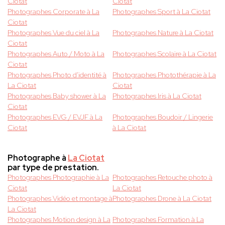
Ciotat
Ciotat
Photographes Corporate à La
Photographes Sport à La Ciotat
Ciotat
Photographes Vue du ciel à La
Photographes Nature à La Ciotat
Ciotat
Photographes Auto / Moto à La
Photographes Scolaire à La Ciotat
Ciotat
Photographes Photo d'identité à
Photographes Photothérapie à La
La Ciotat
Ciotat
Photographes Baby shower à La
Photographes Iris à La Ciotat
Ciotat
Photographes EVG / EVJF à La
Photographes Boudoir / Lingerie
Ciotat
à La Ciotat
Photographe à
La Ciotat
par type de prestation.
Photographes Photographie à La
Photographes Retouche photo à
Ciotat
La Ciotat
Photographes Vidéo et montage à
Photographes Drone à La Ciotat
La Ciotat
Photographes Motion design à La
Photographes Formation à La