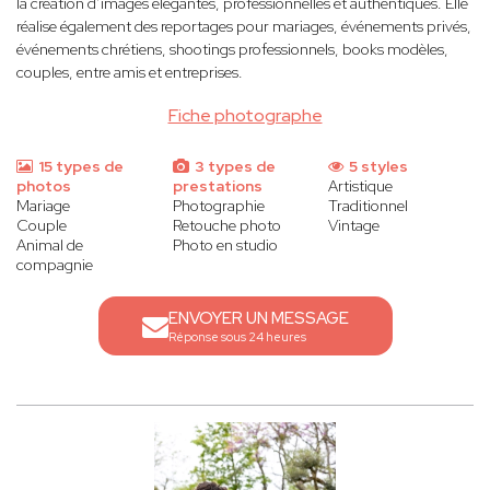
la création d’images élégantes, professionnelles et authentiques. Elle
réalise également des reportages pour mariages, événements privés,
événements chrétiens, shootings professionnels, books modèles,
couples, entre amis et entreprises.
Fiche photographe
15 types de
3 types de
5 styles
photos
prestations
Artistique
Mariage
Photographie
Traditionnel
Couple
Retouche photo
Vintage
Animal de
Photo en studio
compagnie
ENVOYER UN MESSAGE
Réponse sous 24 heures