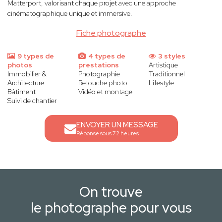
Matterport, valorisant chaque projet avec une approche
cinématographique unique et immersive.
Fiche photographe
9 types de
4 types de
3 styles
photos
prestations
Artistique
Immobilier &
Photographie
Traditionnel
Architecture
Retouche photo
Lifestyle
Bâtiment
Vidéo et montage
Suivi de chantier
ENVOYER UN MESSAGE
Réponse sous 72 heures
On trouve
le photographe pour vous