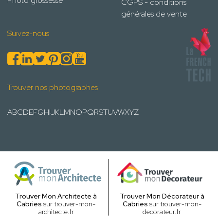
Photo grossesse
CGPS - conditions
générales de vente
Suivez-nous
Trouver nos photographes
A
B
C
D
E
F
G
H
I
J
K
L
M
N
O
P
Q
R
S
T
U
V
W
X
Y
Z
Trouver Mon Architecte à
Trouver Mon Décorateur à
Cabries
sur trouver-mon-
Cabries
sur trouver-mon-
architecte.fr
decorateur.fr