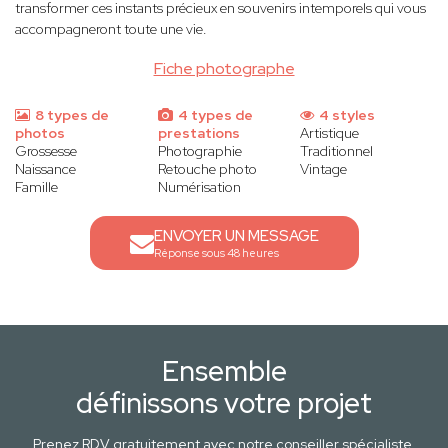
transformer ces instants précieux en souvenirs intemporels qui vous
accompagneront toute une vie.
Fiche photographe
8 types de
4 types de
4 styles
photos
prestations
Artistique
Grossesse
Photographie
Traditionnel
Naissance
Retouche photo
Vintage
Famille
Numérisation
ENVOYER UN MESSAGE
Réponse sous 48 heures
Ensemble
définissons votre projet
Prenez RDV gratuitement avec notre conseiller spécialiste.