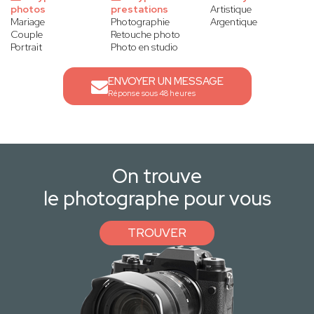
photos
prestations
Artistique
Mariage
Photographie
Argentique
Couple
Retouche photo
Portrait
Photo en studio
ENVOYER UN MESSAGE
Réponse sous 48 heures
On trouve
le photographe pour vous
TROUVER