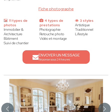
Fiche photographe
11 types de
4 types de
3 styles
photos
prestations
Artistique
Immobilier &
Photographie
Traditionnel
Architecture
Retouche photo
Lifestyle
Bâtiment
Vidéo et montage
Suivi de chantier
ENVOYER UN MESSAGE
Réponse sous 24 heures