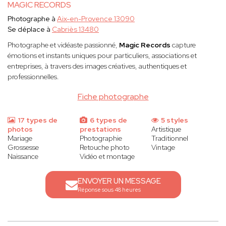
MAGIC RECORDS
Photographe à
Aix-en-Provence 13090
Se déplace à
Cabriès 13480
Photographe et vidéaste passionné,
Magic Records
capture
émotions et instants uniques pour particuliers, associations et
entreprises, à travers des images créatives, authentiques et
professionnelles.
Fiche photographe
17 types de
6 types de
5 styles
photos
prestations
Artistique
Mariage
Photographie
Traditionnel
Grossesse
Retouche photo
Vintage
Naissance
Vidéo et montage
ENVOYER UN MESSAGE
Réponse sous 48 heures