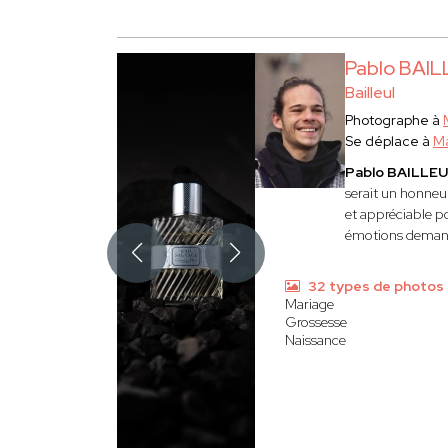
Pablo BAI
Bailleul
Photographe à
Se déplace à
Ma
Pablo BAILLE
serait un honneu
et appréciable p
émotions deman
32 types de photos
Mariage
Grossesse
Naissance