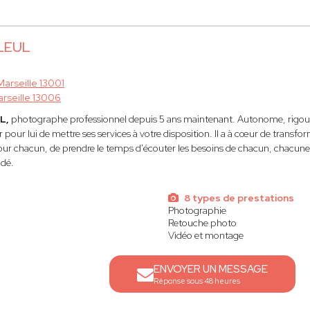
LLEUL
Marseille 13001
rseille 13006
UL,
photographe professionnel depuis 5 ans maintenant. Autonome, rigoure
r pour lui de mettre ses services à votre disposition. Il a à cœur de tran
our chacun, de prendre le temps d'écouter les besoins de chacun, chacune a
dé.
8 types de prestations
Photographie
Retouche photo
Vidéo et montage
ENVOYER UN MESSAGE
Réponse sous 48 heures