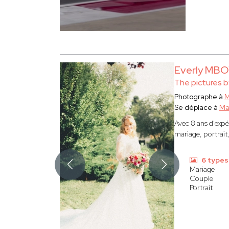
Everly MB
The pictures b
Photographe à
M
Se déplace à
Ma
Avec 8 ans d'expé
mariage, portrait
6 types
Mariage
Couple
Portrait