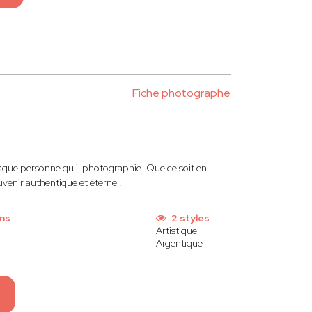
Fiche photographe
aque personne qu'il photographie. Que ce soit en
venir authentique et éternel.
ons
2 styles
Artistique
Argentique