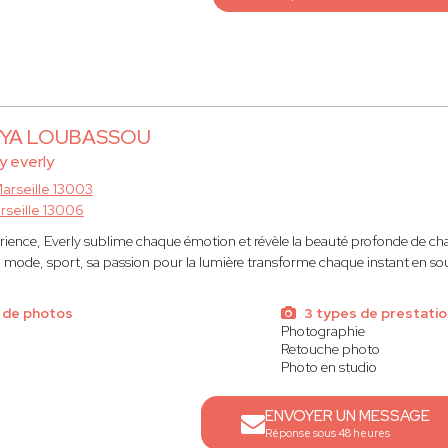
OYA LOUBASSOU
y everly
arseille 13003
rseille 13006
rience, Everly sublime chaque émotion et révèle la beauté profonde de ch
, mode, sport, sa passion pour la lumière transforme chaque instant en sou
 de photos
3 types de prestati
Photographie
Retouche photo
Photo en studio
ENVOYER UN MESSAGE
Réponse sous 48 heures