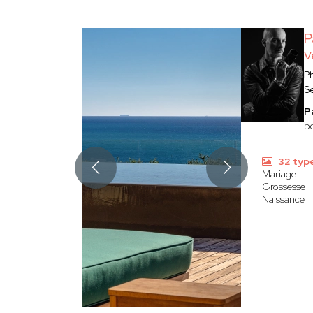
P
V
P
S
P
po
32 typ
Mariage
Grossesse
Naissance