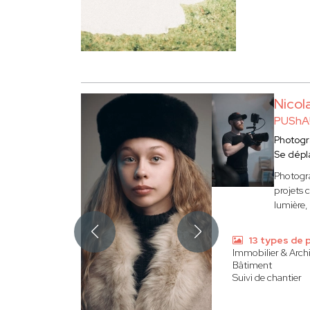
Nicol
PUShA
Photog
Se dépl
Photogra
projets 
lumière, 
13 types de 
Immobilier & Arch
Bâtiment
Suivi de chantier