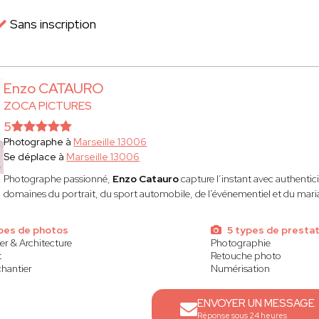
Sans inscription
Enzo CATAURO
ZOCA PICTURES
5
Photographe à
Marseille 13006
Se déplace à
Marseille 13006
Photographe passionné,
Enzo Catauro
capture l’instant avec authenticit
domaines du portrait, du sport automobile, de l’événementiel et du mari
ypes de photos
5 types de prestat
er & Architecture
Photographie
t
Retouche photo
chantier
Numérisation
ENVOYER UN MESSAGE
Réponse sous 24 heures