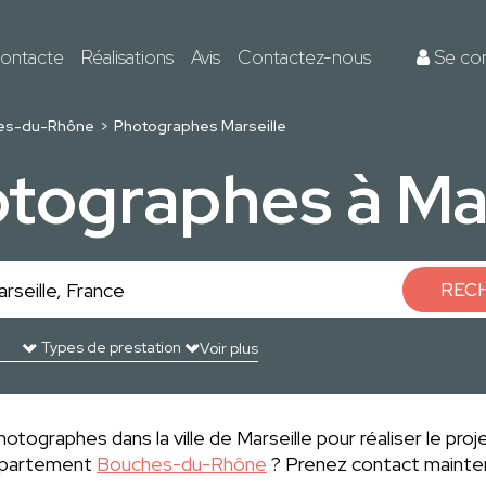
ontacte
Réalisations
Avis
Contactez-nous
Se co
es-du-Rhône
Photographes Marseille
otographes à Mar
REC
Voir plus
otographes dans la ville de Marseille pour réaliser le proj
département
Bouches-du-Rhône
? Prenez contact mainten