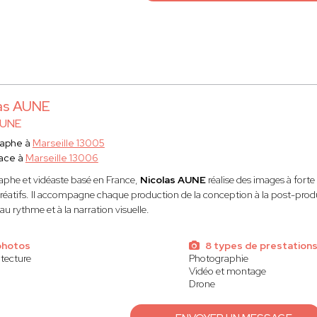
as AUNE
UNE
raphe à
Marseille 13005
ace à
Marseille 13006
phe et vidéaste basé en France,
Nicolas AUNE
réalise des images à forte
créatifs. Il accompagne chaque production de la conception à la post-produc
au rythme et à la narration visuelle.
photos
8 types de prestation
itecture
Photographie
Vidéo et montage
Drone