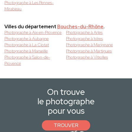
Photographe à Les Pennes-
Mirabeau
Villes du département
Bouches-du-Rhône
.
Photographe à Aix-en-Provence
Photographe à Arles
Photographe à Aubagne
Photographe à Istres
Photographe à La Ciotat
Photographe à Marignane
Photographe à Marseille
Photographe à Martigues
Photographe à Salon-de-
Photographe à Vitrolles
Provence
On trouve
le photographe
pour vous
TROUVER