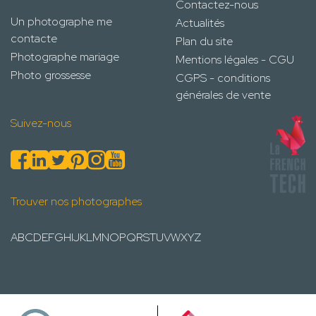
Contactez-nous
Un photographe me
Actualités
contacte
Plan du site
Photographe mariage
Mentions légales - CGU
Photo grossesse
CGPS - conditions
générales de vente
Suivez-nous
Trouver nos photographes
A
B
C
D
E
F
G
H
I
J
K
L
M
N
O
P
Q
R
S
T
U
V
W
X
Y
Z