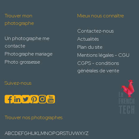
Trouver mon
Mieux nous connaître
photographe
Contactez-nous
Un photographe me
Actualités
contacte
Plan du site
Photographe mariage
Mentions légales - CGU
Photo grossesse
CGPS - conditions
générales de vente
Suivez-nous
Trouver nos photographes
A
B
C
D
E
F
G
H
I
J
K
L
M
N
O
P
Q
R
S
T
U
V
W
X
Y
Z