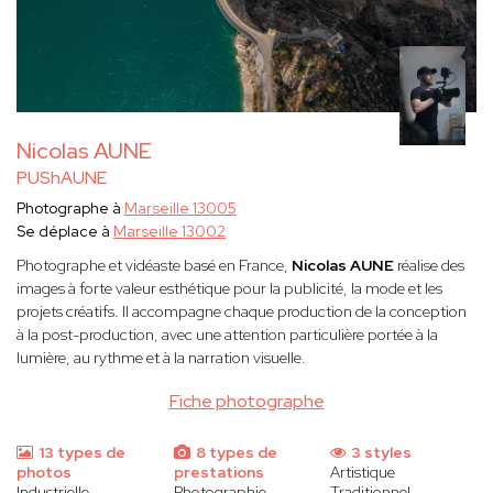
Nicolas AUNE
PUShAUNE
Photographe à
Marseille 13005
Se déplace à
Marseille 13002
Photographe et vidéaste basé en France,
Nicolas AUNE
réalise des
images à forte valeur esthétique pour la publicité, la mode et les
projets créatifs. Il accompagne chaque production de la conception
à la post-production, avec une attention particulière portée à la
lumière, au rythme et à la narration visuelle.
Fiche photographe
13 types de
8 types de
3 styles
photos
prestations
Artistique
Industrielle
Photographie
Traditionnel