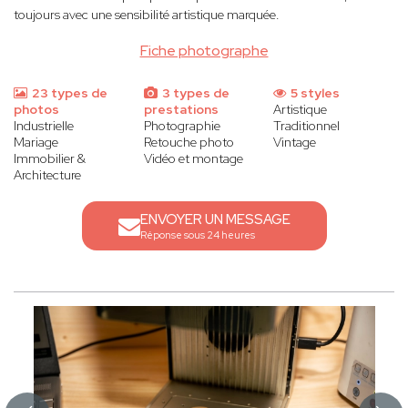
toujours avec une sensibilité artistique marquée.
Fiche photographe
23 types de
3 types de
5 styles
photos
prestations
Artistique
Industrielle
Photographie
Traditionnel
Mariage
Retouche photo
Vintage
Immobilier &
Vidéo et montage
Architecture
ENVOYER UN MESSAGE
Réponse sous 24 heures