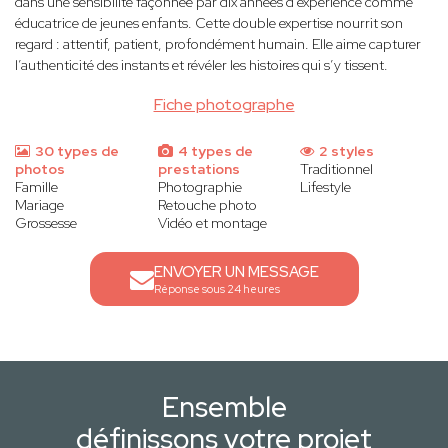
dans une sensibilité façonnée par dix années d’expérience comme
éducatrice de jeunes enfants. Cette double expertise nourrit son
regard : attentif, patient, profondément humain. Elle aime capturer
l’authenticité des instants et révéler les histoires qui s’y tissent.
Fiche photographe
30 types de
4 types de
2 styles
photos
prestations
Traditionnel
Famille
Photographie
Lifestyle
Mariage
Retouche photo
Grossesse
Vidéo et montage
ENVOYER UN MESSAGE
Réponse sous 24 heures
Ensemble
définissons votre projet