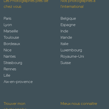
Les Photographes près de
Nos photographes à
chez vous
l'international
Paris
Belgique
Lyon
Espagne
Marseille
Inde
Toulouse
Irlande
Bordeaux
Italie
Nice
Luxembourg
Nantes
Royaume-Uni
Strasbourg
Suisse
Rennes
Lille
Aix-en-provence
Trouver mon
Mieux nous connaître