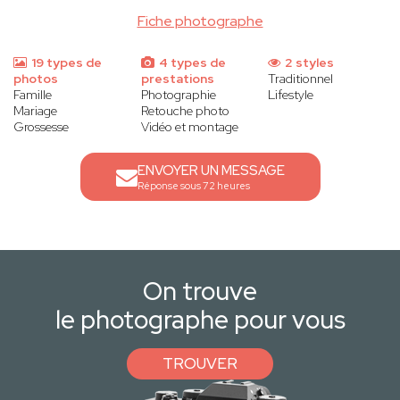
Fiche photographe
19 types de
4 types de
2 styles
photos
prestations
Traditionnel
Famille
Photographie
Lifestyle
Mariage
Retouche photo
Grossesse
Vidéo et montage
ENVOYER UN MESSAGE
Réponse sous 72 heures
On trouve
le photographe pour vous
TROUVER