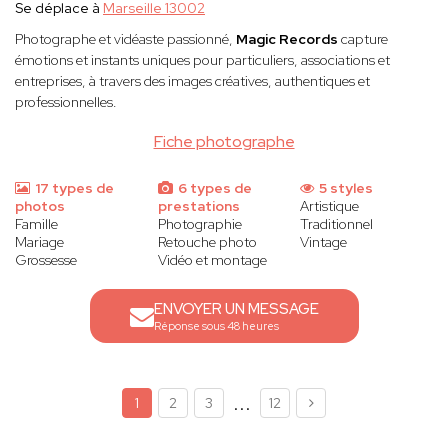
Se déplace à
Marseille 13002
Photographe et vidéaste passionné,
Magic Records
capture
émotions et instants uniques pour particuliers, associations et
entreprises, à travers des images créatives, authentiques et
professionnelles.
Fiche photographe
17 types de
6 types de
5 styles
photos
prestations
Artistique
Famille
Photographie
Traditionnel
Mariage
Retouche photo
Vintage
Grossesse
Vidéo et montage
ENVOYER UN MESSAGE
Réponse sous 48 heures
...
1
2
3
12