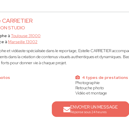
le CARRETIER
ION STUDIO
aphe à
Toulouse 31000
ce à
Marseille 13002
he et vidéaste spécialisée dans le reportage, Estelle CARRETIER accompagn
nts dans la création de contenus visuels authentiques et dynamiques. Basée 
orts pour donner vie à chaque projet.
hotos
4 types de prestations
Photographie
Retouche photo
Vidéo et montage
ENVOYER UN MESSAGE
Réponse sous 24 heures