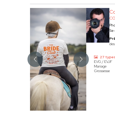
Co
CO
Ph
Se
Prê
des
27 type
EVG / EVJF
Mariage
Grossesse