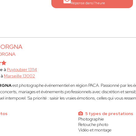
Réponse dans l'heure
 BORGNA
BORGNA
he à
Puyloubier 13114
 à
Marseille 13002
ORGNA
est photographe événementiel en région PACA. Passionné par les émo
 concerts, mariages et événements professionnels avec discrétion et sens
el intemporel. Sa priorité : saisir les vraies émotions, celles qui vous resse
otos
5 types de prestations
Photographie
Retouche photo
Vidéo et montage