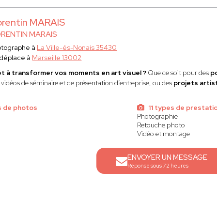
rentin MARAIS
RENTIN MARAIS
otographe à
La Ville-és-Nonais 35430
 déplace à
Marseille 13002
t à transformer vos moments en art visuel ?
Que ce soit pour des
p
 vidéos de séminaire et de présentation d’entreprise, ou des
projets artis
s de photos
11 types de prestati
Photographie
Retouche photo
Vidéo et montage
ENVOYER UN MESSAGE
Réponse sous 72 heures