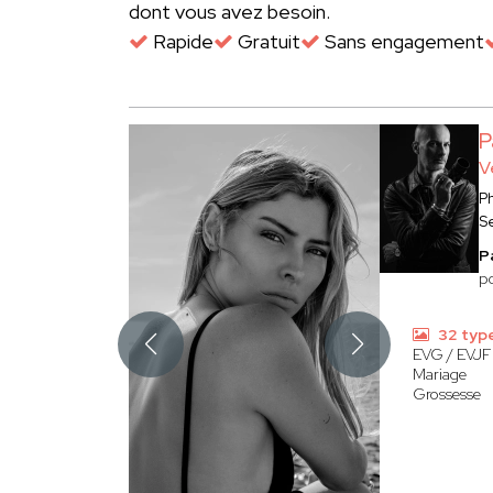
dont vous avez besoin.
Rapide
Gratuit
Sans engagement
P
V
P
S
P
po
32 typ
EVG / EVJF
Mariage
Grossesse