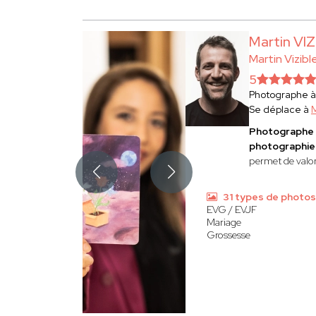
Martin VI
Martin Vizibl
5
Photographe 
Se déplace à
M
Photographe 
photographies
permet de valor
31 types de photos
EVG / EVJF
Mariage
Grossesse