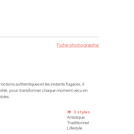
Fiche photographe
tions authentiques et les instants fugaces, il
ibilité, pour transformer chaque moment vécu en
mbles.
3 styles
Artistique
Traditionnel
Lifestyle