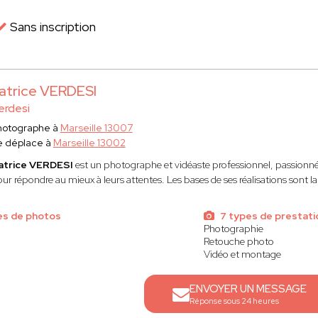
Sans inscription
atrice VERDESI
erdesi
hotographe à
Marseille 13007
e déplace à
Marseille 13002
atrice VERDESI
est un photographe et vidéaste professionnel, passionné, 
ur répondre au mieux à leurs attentes. Les bases de ses réalisations sont la 
es de photos
7 types de prestati
Photographie
Retouche photo
Vidéo et montage
ENVOYER UN MESSAGE
Réponse sous 24 heures