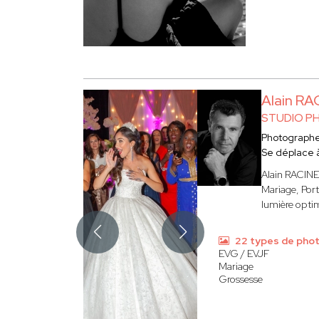
Alain RA
STUDIO P
Photograph
Se déplace 
Alain RACINE,
Mariage, Port
lumière optim
22 types de pho
EVG / EVJF
Mariage
Grossesse