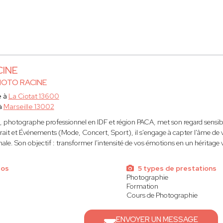
CINE
HOTO RACINE
e à
La Ciotat 13600
à
Marseille 13002
 photographe professionnel en IDF et région PACA, met son regard sensible
rait et Événements (Mode, Concert, Sport), il s'engage à capter l'âme d
ale. Son objectif : transformer l'intensité de vos émotions en un héritage 
tos
5 types de prestations
Photographie
Formation
Cours de Photographie
ENVOYER UN MESSAGE