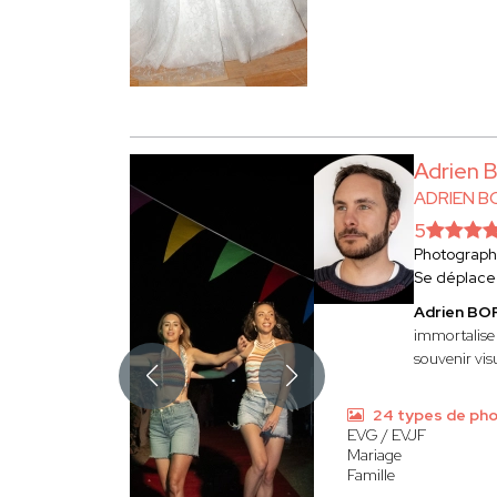
Adrien
ADRIEN 
5
Photograp
Se déplace
Adrien B
immortalise
souvenir visu
24 types de ph
EVG / EVJF
Mariage
Famille