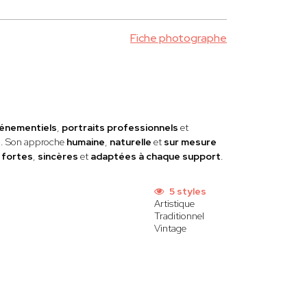
Fiche photographe
énementiels
,
portraits professionnels
et
s
. Son approche
humaine
,
naturelle
et
sur mesure
s
fortes
,
sincères
et
adaptées à chaque support
.
5 styles
Artistique
Traditionnel
Vintage