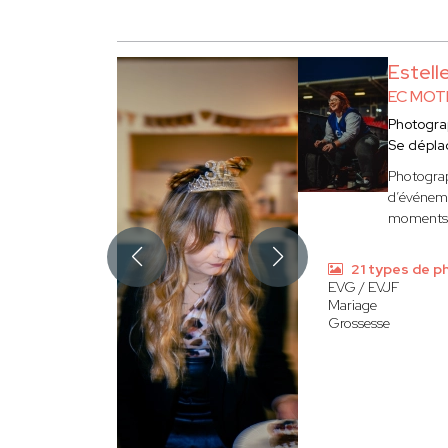
Estel
EC MOT
Photogr
Se dépla
Photograp
d’événeme
moments f
21 types de p
EVG / EVJF
Mariage
Grossesse