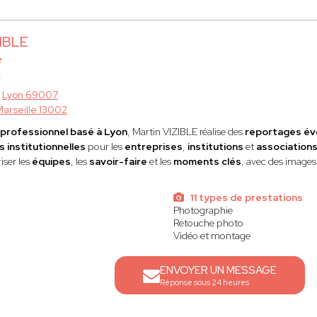
ZIBLE
e
à
Lyon 69007
arseille 13002
professionnel basé à Lyon
, Martin VIZIBLE réalise des
reportages év
 institutionnelles
pour les
entreprises
,
institutions
et
association
iser les
équipes
, les
savoir-faire
et les
moments clés
, avec des image
11 types de prestations
Photographie
Retouche photo
Vidéo et montage
ENVOYER UN MESSAGE
Réponse sous 24 heures