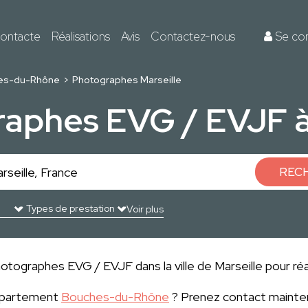
ontacte
Réalisations
Avis
Contactez-nous
Se co
es-du-Rhône
Photographes Marseille
aphes EVG / EVJF à
REC
Voir plus
otographes EVG / EVJF dans la ville de Marseille pour réal
département
Bouches-du-Rhône
? Prenez contact mainten