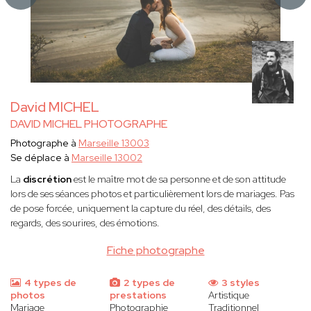
David MICHEL
DAVID MICHEL PHOTOGRAPHE
Photographe à
Marseille 13003
Se déplace à
Marseille 13002
La
discrétion
est le maître mot de sa personne et de son attitude
lors de ses séances photos et particulièrement lors de mariages. Pas
de pose forcée, uniquement la capture du réel, des détails, des
regards, des sourires, des émotions.
Fiche photographe
4 types de
2 types de
3 styles
photos
prestations
Artistique
Mariage
Photographie
Traditionnel