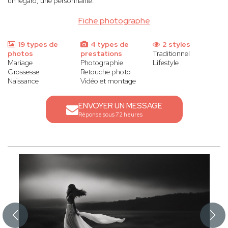
un regard, une personnalité.
Fiche photographe
19 types de
4 types de
2 styles
photos
prestations
Traditionnel
Mariage
Photographie
Lifestyle
Grossesse
Retouche photo
Naissance
Vidéo et montage
ENVOYER UN MESSAGE
Réponse sous 72 heures