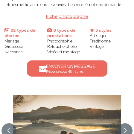
retransmettre au mieux, les envies, besoin et émotions demandé.
Fiche photographe
32 types de
8 types de
5 styles
photos
prestations
Artistique
Mariage
Photographie
Traditionnel
Grossesse
Retouche photo
Vintage
Naissance
Vidéo et montage
ENVOYER UN MESSAGE
Réponse sous 48 heures