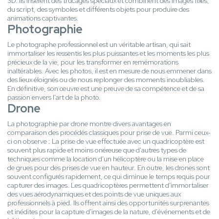
3D. Ils insèrent des trucages spéciaux et combinent des images fixes,
du script, des symboles et différents objets pour produire des
animations captivantes.
Photographie
Le photographe professionnel est un véritable artisan, qui sait
immortaliser les ressentis les plus puissantes et les moments les plus
précieux de la vie, pour les transformer en remémorations
inaltérables. Avec les photos, il est en mesure de nous emmener dans
des lieux éloignés ou de nous replonger des moments inoubliables.
En définitive, son œuvre est une preuve de sa compétence et de sa
passion envers l'art de la photo.
Drone
La photographie par drone montre divers avantages en
comparaison des procédés classiques pour prise de vue. Parmi ceux-
ci on observe : La prise de vue effectuée avec un quadricoptère est
souvent plus rapide et moins onéreuse que d'autres types de
techniques comme la location d'un hélicoptère ou la mise en place
de grues pour des prises de vue en hauteur. En outre, les drones sont
souvent configurés rapidement, ce qui diminue le temps requis pour
capturer des images. Les quadricoptères permettent d'immortaliser
des vues aérodynamiques et des points de vue uniques aux
professionnels à pied. Ils offrent ainsi des opportunités surprenantes
et inédites pour la capture d'images de la nature, d'événements et de