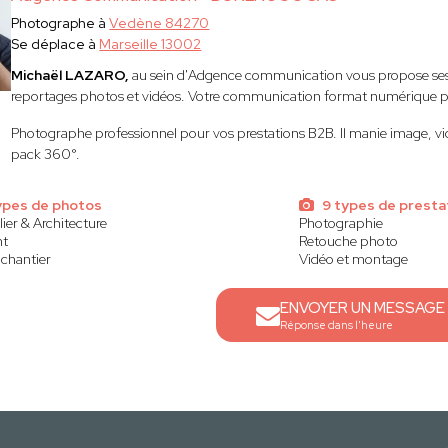
Photographe à
Vedène 84270
Se déplace à
Marseille 13002
Michaël LAZARO,
au sein d'Adgence communication vous propose ses p
reportages photos et vidéos. Votre communication format numérique po
Photographe professionnel pour vos prestations B2B. Il manie image, v
pack 360°.
types de photos
9 types de presta
ier & Architecture
Photographie
nt
Retouche photo
 chantier
Vidéo et montage
ENVOYER UN MESSAGE
Réponse dans l'heure