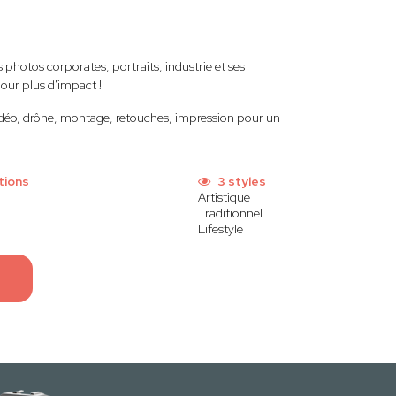
hotos corporates, portraits, industrie et ses
ur plus d'impact !
idéo, drône, montage, retouches, impression pour un
tions
3 styles
Artistique
Traditionnel
Lifestyle