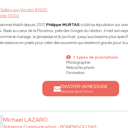
 Salles-sur-Verdon 83630
ille 13002
ionnel établi depuis 2017,
Philippe MURTAS
a bâti sa réputation sur une
ets. Basé au cœur de la Provence, près des Gorges du Verdon, il met son exp
me le mariage, la grossesse et le portrait, jusqu'aux besoins plus spécif
tre essence en pixels pour créer des souvenirs qui resteront gravés pour tou
7 types de prestations
Photographie
Retouche photo
Formation
ENVOYER UN MESSAGE
Réponse dans l'heure
Michael LAZARO
Adgence Communication - BONENGOO SAS