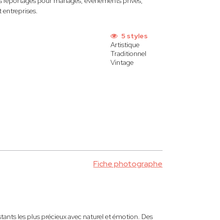
des reportages pour mariages, événements privés,
 entreprises.
5 styles
Artistique
Traditionnel
Vintage
Fiche photographe
tants les plus précieux avec naturel et émotion. Des