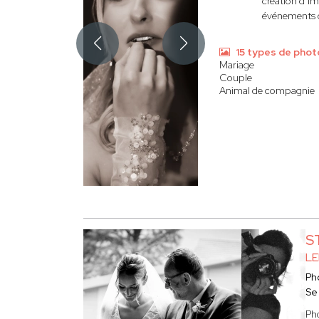
création d’im
événements ch
15 types de phot
Mariage
Couple
Animal de compagnie
S
LE
Ph
Se
Ph