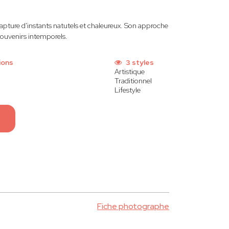
capture d'instants natutels et chaleureux. Son approche
souvenirs intemporels.
ions
3 styles
Artistique
Traditionnel
Lifestyle
Fiche photographe