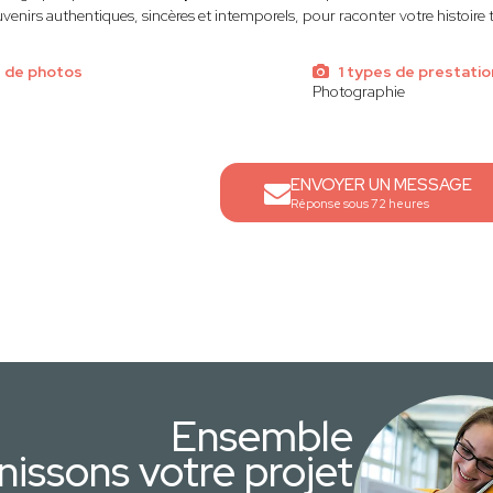
venirs authentiques, sincères et intemporels, pour raconter votre histoire t
s de photos
1 types de prestatio
Photographie
ENVOYER UN MESSAGE
Réponse sous 72 heures
Ensemble
nissons votre projet