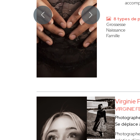
accompa
8 types de 
Grossesse
Naissance
Famille
Virginie
VIRGINIE
Photograph
Se déplace
Photographe s