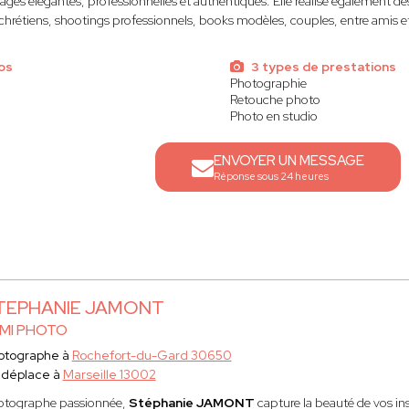
ages élégantes, professionnelles et authentiques. Elle réalise également 
rétiens, shootings professionnels, books modèles, couples, entre amis et
os
3 types de prestations
Photographie
Retouche photo
Photo en studio
ENVOYER UN MESSAGE
Réponse sous 24 heures
TEPHANIE JAMONT
MI PHOTO
otographe à
Rochefort-du-Gard 30650
 déplace à
Marseille 13002
otographe passionnée,
Stéphanie JAMONT
capture la beauté de vos ins