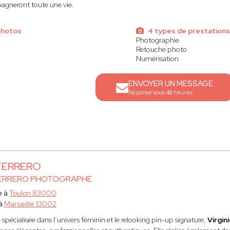
gneront toute une vie.
photos
4 types de prestations
Photographie
Retouche photo
Numérisation
ENVOYER UN MESSAGE
Réponse sous 48 heures
 FERRERO
 FERRERO PHOTOGRAPHE
e à
Toulon 83000
 à
Marseille 13002
pécialisée dans l’univers féminin et le relooking pin-up signature,
Virgi