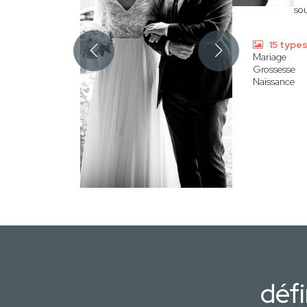
sou
15 type
Mariage
Grossesse
Naissance
défi