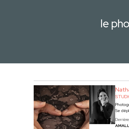
le ph
Nath
STUDI
Photog
Se dép
Derrièr
AMAL