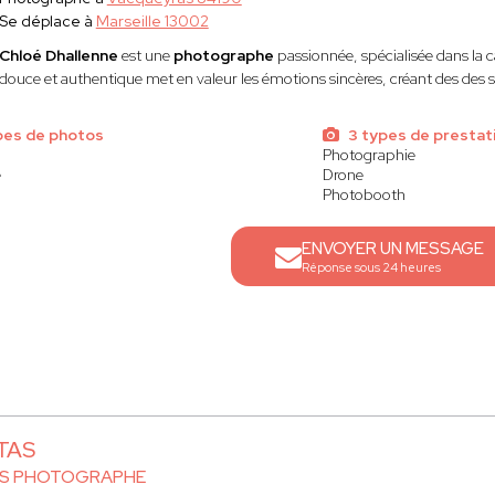
Se déplace à
Marseille 13002
Chloé Dhallenne
est une
photographe
passionnée, spécialisée dans la 
douce et authentique met en valeur les émotions sincères, créant des des 
pes de photos
3 types de prestat
Photographie
e
Drone
Photobooth
ENVOYER UN MESSAGE
Réponse sous 24 heures
RTAS
AS PHOTOGRAPHE