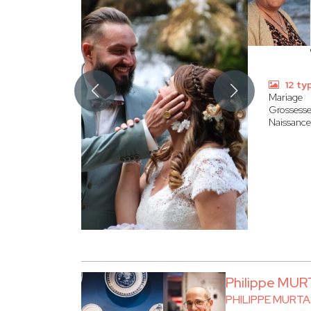
12 ty
Mariage
Grossess
Naissance
Philippe MU
PHILIPPE MURT