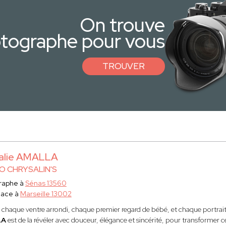
On trouve
otographe pour vous
TROUVER
alie AMALLA
O CHRYSALIN'S
raphe à
Sénas 13560
lace à
Marseille 13002
e chaque ventre arrondi, chaque premier regard de bébé, et chaque portrait 
LA
est de la révéler avec douceur, élégance et sincérité, pour transformer 