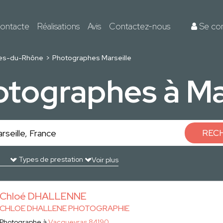
ontacte
Réalisations
Avis
Contactez-nous
Se co
es-du-Rhône
Photographes Marseille
tographes à Ma
REC
Voir plus
Chloé DHALLENNE
CHLOE DHALLENE PHOTOGRAPHIE
Photographe à
Vacqueyras 84190