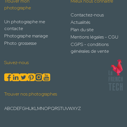
Trouver mon
Mieux nous connaître
photographe
Contactez-nous
Un photographe me
Actualités
contacte
Plan du site
Photographe mariage
Mentions légales - CGU
Photo grossesse
CGPS - conditions
générales de vente
Suivez-nous
Trouver nos photographes
A
B
C
D
E
F
G
H
I
J
K
L
M
N
O
P
Q
R
S
T
U
V
W
X
Y
Z