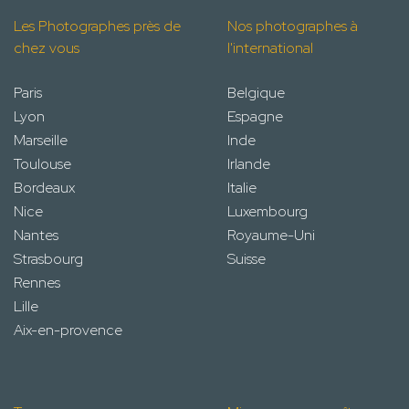
Les Photographes près de
Nos photographes à
chez vous
l'international
Paris
Belgique
Lyon
Espagne
Marseille
Inde
Toulouse
Irlande
Bordeaux
Italie
Nice
Luxembourg
Nantes
Royaume-Uni
Strasbourg
Suisse
Rennes
Lille
Aix-en-provence