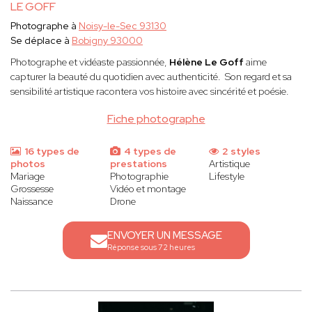
LE GOFF
Photographe à
Noisy-le-Sec 93130
Se déplace à
Bobigny 93000
Photographe et vidéaste passionnée,
Hélène Le Goff
aime
capturer la beauté du quotidien avec authenticité. Son regard et sa
sensibilité artistique racontera vos histoire avec sincérité et poésie.
Fiche photographe
16 types de
4 types de
2 styles
photos
prestations
Artistique
Mariage
Photographie
Lifestyle
Grossesse
Vidéo et montage
Naissance
Drone
ENVOYER UN MESSAGE
Réponse sous 72 heures