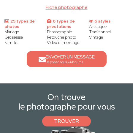
Fiche photographe
25 types de
8 types de
5 styles
photos
prestations
Artistique
Mariage
Photographie
Traditionnel
Grossesse
Retouche photo
Vintage
Famille
Vidéo et montage
ENVOYER UN MESSAGE
Réponse sous 24 heures
On trouve
le photographe pour vous
TROUVER