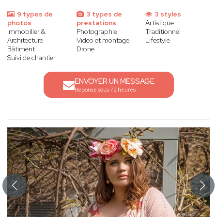
9 types de
3 types de
3 styles
photos
prestations
Artistique
Immobilier &
Photographie
Traditionnel
Architecture
Vidéo et montage
Lifestyle
Bâtiment
Drone
Suivi de chantier
ENVOYER UN MESSAGE
Réponse sous 72 heures