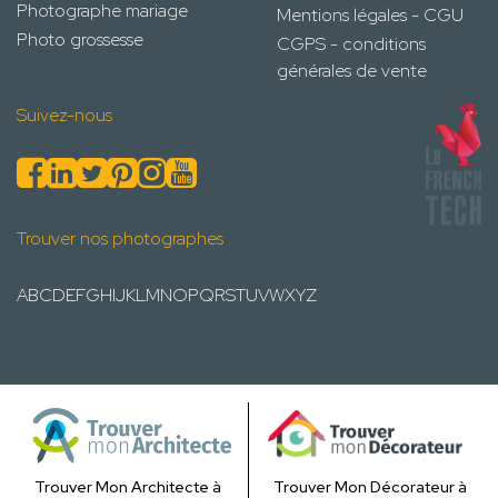
Photographe mariage
Mentions légales - CGU
Photo grossesse
CGPS - conditions
générales de vente
Suivez-nous
Trouver nos photographes
A
B
C
D
E
F
G
H
I
J
K
L
M
N
O
P
Q
R
S
T
U
V
W
X
Y
Z
Trouver Mon Architecte à
Trouver Mon Décorateur à