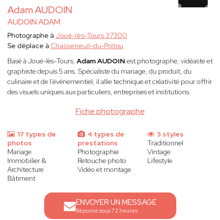
Adam AUDOIN
AUDOIN ADAM
Photographe à
Joué-lès-Tours 37300
Se déplace à
Chasseneuil-du-Poitou
Basé à Joué-lès-Tours,
Adam AUDOIN
est photographe, vidéaste et
graphiste depuis 5 ans. Spécialiste du mariage, du produit, du
culinaire et de l’événementiel, il allie technique et créativité pour offrir
des visuels uniques aux particuliers, entreprises et institutions.
Fiche photographe
17 types de
4 types de
3 styles
photos
prestations
Traditionnel
Mariage
Photographie
Vintage
Immobilier &
Retouche photo
Lifestyle
Architecture
Vidéo et montage
Bâtiment
ENVOYER UN MESSAGE
Réponse sous 72 heures