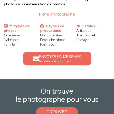
photo
, de la
restauration de photos
…
Fiche photographe
25 types de
4 types de
3 styles
photos
prestations
Artistique
Grossesse
Photographie
Traditionnel
Naissance
Retouche photo
Lifestyle
Famille
Formation
ENVOYER UN MESSAGE
Réponse sous 72 heures
On trouve
le photographe pour vous
TROUVER