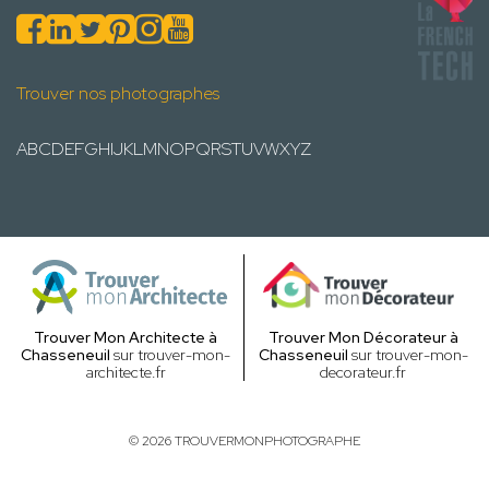
Trouver nos photographes
A
B
C
D
E
F
G
H
I
J
K
L
M
N
O
P
Q
R
S
T
U
V
W
X
Y
Z
Trouver Mon Architecte à
Trouver Mon Décorateur à
Chasseneuil
sur trouver-mon-
Chasseneuil
sur trouver-mon-
architecte.fr
decorateur.fr
© 2026 TROUVERMONPHOTOGRAPHE