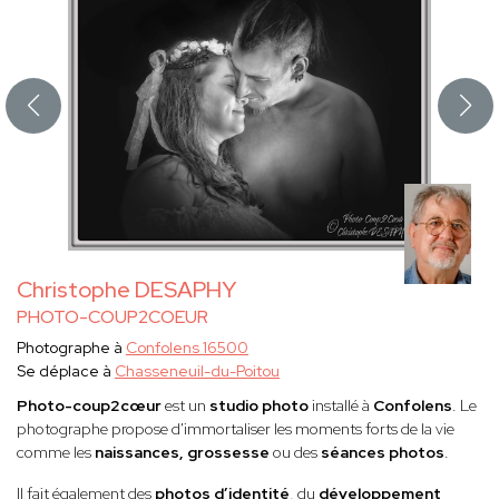
Christophe DESAPHY
PHOTO-COUP2COEUR
Photographe à
Confolens 16500
Se déplace à
Chasseneuil-du-Poitou
Photo-coup2cœur
est un
studio photo
installé à
Confolens
. Le
photographe propose d'immortaliser les moments forts de la vie
comme les
naissances, grossesse
ou des
séances photos
.
Il fait également des
photos d’identité
, du
développement