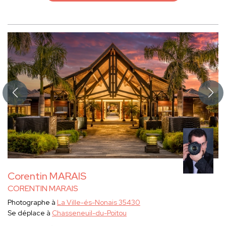
Corentin MARAIS
CORENTIN MARAIS
Photographe à
La Ville-és-Nonais 35430
Se déplace à
Chasseneuil-du-Poitou