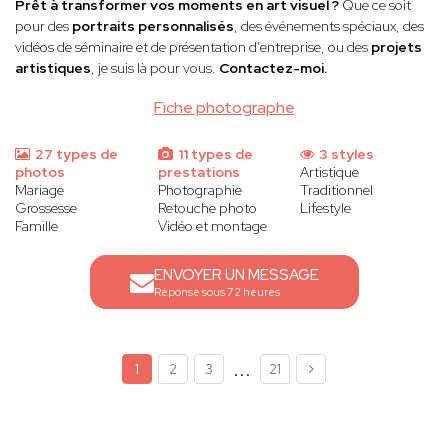
Prêt à transformer vos moments en art visuel ?
Que ce soit
pour des
portraits personnalisés
, des événements spéciaux, des
vidéos de séminaire et de présentation d’entreprise, ou des
projets
artistiques
, je suis là pour vous.
Contactez-moi.
Fiche photographe
27 types de
11 types de
3 styles
photos
prestations
Artistique
Mariage
Photographie
Traditionnel
Grossesse
Retouche photo
Lifestyle
Famille
Vidéo et montage
ENVOYER UN MESSAGE
Réponse sous 72 heures
...
1
2
3
21