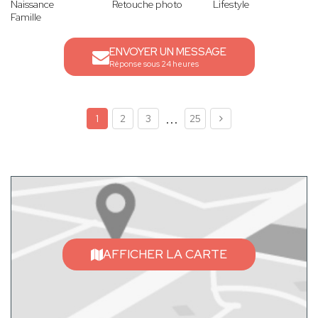
Naissance
Retouche photo
Lifestyle
Famille
ENVOYER UN MESSAGE
Réponse sous 24 heures
...
1
2
3
25
AFFICHER LA CARTE