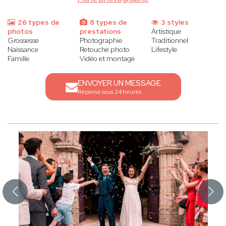
26 types de
8 types de
3 styles
photos
prestations
Artistique
Grossesse
Photographie
Traditionnel
Naissance
Retouche photo
Lifestyle
Famille
Vidéo et montage
ENVOYER UN MESSAGE
Réponse sous 24 heures