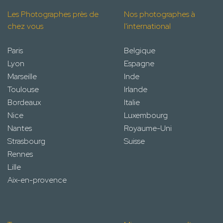
Les Photographes près de
Nos photographes à
chez vous
l'international
Paris
Belgique
Lyon
Espagne
Marseille
Inde
Toulouse
Irlande
Bordeaux
Italie
Nice
Luxembourg
Nantes
Royaume-Uni
Strasbourg
Suisse
Rennes
Lille
Aix-en-provence