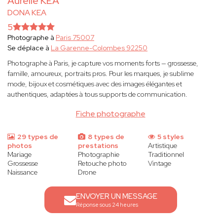
Aurélie KEA
DONA KEA
5
Photographe à
Paris 75007
Se déplace à
La Garenne-Colombes 92250
Photographe à Paris, je capture vos moments forts — grossesse,
famille, amoureux, portraits pros. Pour les marques, je sublime
mode, bijoux et cosmétiques avec des images élégantes et
authentiques, adaptées à tous supports de communication.
Fiche photographe
29 types de
8 types de
5 styles
photos
prestations
Artistique
Mariage
Photographie
Traditionnel
Grossesse
Retouche photo
Vintage
Naissance
Drone
ENVOYER UN MESSAGE
Réponse sous 24 heures