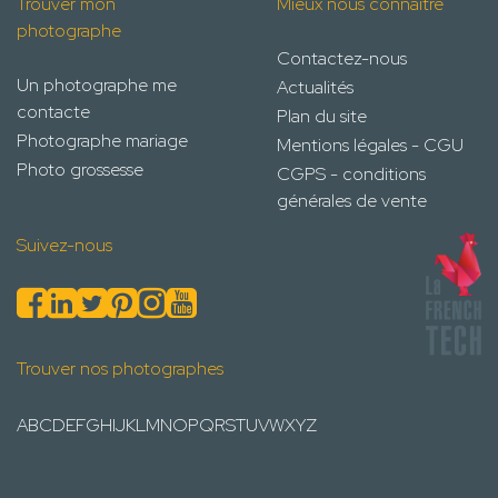
Trouver mon
Mieux nous connaître
photographe
Contactez-nous
Un photographe me
Actualités
contacte
Plan du site
Photographe mariage
Mentions légales - CGU
Photo grossesse
CGPS - conditions
générales de vente
Suivez-nous
Trouver nos photographes
A
B
C
D
E
F
G
H
I
J
K
L
M
N
O
P
Q
R
S
T
U
V
W
X
Y
Z