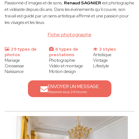
Passionné d’images et de sons,
Renaud SAGNIER
est photographe
et vidéaste depuis dix ans. Dans les événements qu'il couvre, son
travail est guidé par un sens artistique affirmé et une passion pour
les visages et les lieux.
Fiche photographe
29 types de
6 types de
3 styles
photos
prestations
Artistique
Mariage
Photographie
Vintage
Grossesse
Vidéo et montage
Lifestyle
Naissance
Motion design
ENVOYER UN MESSAGE
Réponse sous 24 heures