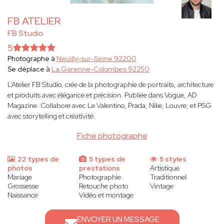
FB ATELIER
FB Studio
5
Photographe à
Neuilly-sur-Seine 92200
Se déplace à
La Garenne-Colombes 92250
L’Atelier FB Studio, crée de la photographie de portraits, architecture
et produits avec élégance et précision. Publiée dans Vogue, AD
Magazine. Collabore avec Le Valentino, Prada, Nike, Louvre, et PSG
avec storytelling et créativité.
Fiche photographe
22 types de
5 types de
5 styles
photos
prestations
Artistique
Mariage
Photographie
Traditionnel
Grossesse
Retouche photo
Vintage
Naissance
Vidéo et montage
ENVOYER UN MESSAGE