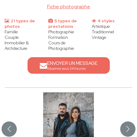
Fiche photographe
21 types de
5 types de
4 styles
photos
prestations
Artistique
Famille
Photographie
Traditionnel
Couple
Formation
Vintage
Immobilier &
Cours de
Architecture
Photographie
ENVOYER UN MESSAGE
Réponse sous 24 heures