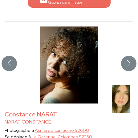
Réponse dans l'heure
Constance NARAT
NARAT CONSTANCE
Photographe à
Asnières-sur-Seine 92600
Se déplace à
La Garenne-Colombes 92250