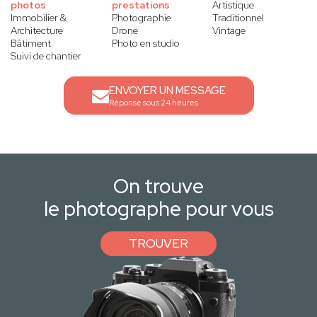
photos
prestations
Artistique
Immobilier &
Photographie
Traditionnel
Architecture
Drone
Vintage
Bâtiment
Photo en studio
Suivi de chantier
ENVOYER UN MESSAGE
Réponse sous 24 heures
On trouve
le photographe pour vous
TROUVER