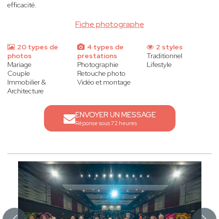
efficacité.
Fiche photographe
20 types de
4 types de
2 styles
photos
prestations
Traditionnel
Mariage
Photographie
Lifestyle
Couple
Retouche photo
Immobilier &
Vidéo et montage
Architecture
ENVOYER UN MESSAGE
Réponse sous 72 heures