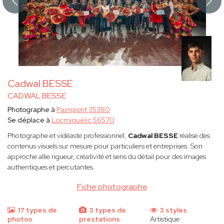
Cadwal BESSE
CADWAL BESSE
Photographe à
Paimpont 35380
Se déplace à
Locmiquélic 56570
Photographe et vidéaste professionnel,
Cadwal BESSE
réalise des
contenus visuels sur mesure pour particuliers et entreprises. Son
approche allie rigueur, créativité et sens du détail pour des images
authentiques et percutantes.
Fiche photographe
17 types de
3 types de
3 styles
photos
prestations
Artistique