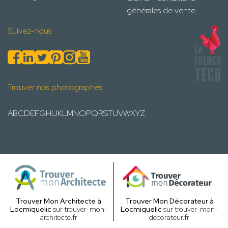
générales de vente
Suivez-nous
Trouver nos photographes
A
B
C
D
E
F
G
H
I
J
K
L
M
N
O
P
Q
R
S
T
U
V
W
X
Y
Z
Trouver Mon Architecte à
Trouver Mon Décorateur à
Locmiquelic
sur trouver-mon-
Locmiquelic
sur trouver-mon-
architecte.fr
decorateur.fr