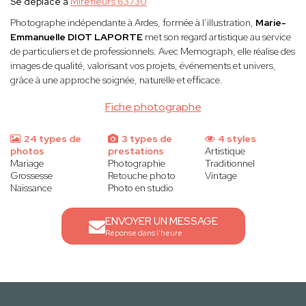
Se déplace à
Mirefleurs 63730
Photographe indépendante à Ardes, formée à l’illustration,
Marie-
Emmanuelle DIOT LAPORTE
met son regard artistique au service
de particuliers et de professionnels. Avec Memograph, elle réalise des
images de qualité, valorisant vos projets, événements et univers,
grâce à une approche soignée, naturelle et efficace.
Fiche photographe
24 types de
3 types de
4 styles
photos
prestations
Artistique
Mariage
Photographie
Traditionnel
Grossesse
Retouche photo
Vintage
Naissance
Photo en studio
ENVOYER UN MESSAGE
Réponse dans l'heure