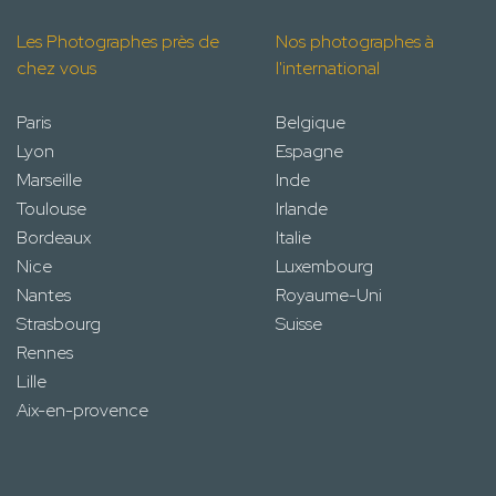
Les Photographes près de
Nos photographes à
chez vous
l'international
Paris
Belgique
Lyon
Espagne
Marseille
Inde
Toulouse
Irlande
Bordeaux
Italie
Nice
Luxembourg
Nantes
Royaume-Uni
Strasbourg
Suisse
Rennes
Lille
Aix-en-provence