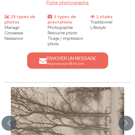
Fiche photographe
25 types de
3 types de
2 styles
photos
prestations
Traditionnel
Mariage
Photographie
Lifestyle
Grossesse
Retouche photo
Naissance
Tirage / impression
photo
ENVOYER UN MESSAGE
Réponse sous 48 heures