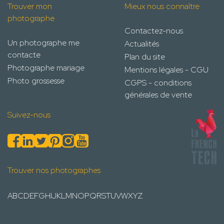
Trouver mon
Mieux nous connaître
photographe
Contactez-nous
Un photographe me
Actualités
contacte
Plan du site
Photographe mariage
Mentions légales - CGU
Photo grossesse
CGPS - conditions
générales de vente
Suivez-nous
Trouver nos photographes
A
B
C
D
E
F
G
H
I
J
K
L
M
N
O
P
Q
R
S
T
U
V
W
X
Y
Z