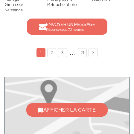
Grossesse
Retouche photo
Naissance
ENVOYER UN MESSAGE
Réponse sous 72 heures
...
1
2
3
21
AFFICHER LA CARTE