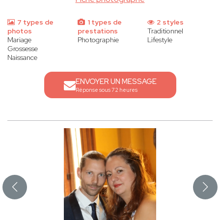
7 types de
1 types de
2 styles
photos
prestations
Traditionnel
Mariage
Photographie
Lifestyle
Grossesse
Naissance
ENVOYER UN MESSAGE
Réponse sous 72 heures