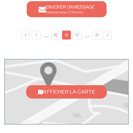
ENVOYER UN MESSAGE
Réponse sous 72 heures
...
...
1
15
16
17
21
AFFICHER LA CARTE