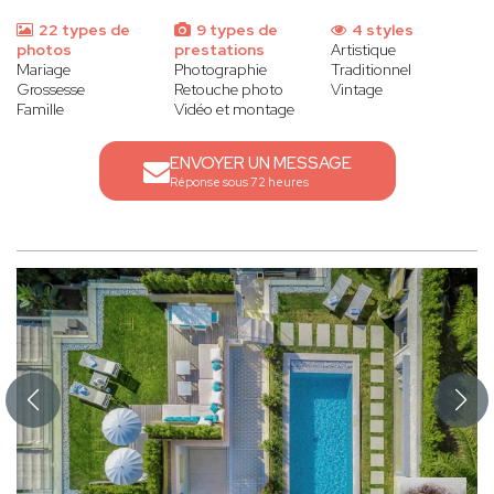
22 types de
9 types de
4 styles
photos
prestations
Artistique
Mariage
Photographie
Traditionnel
Grossesse
Retouche photo
Vintage
Famille
Vidéo et montage
ENVOYER UN MESSAGE
Réponse sous 72 heures