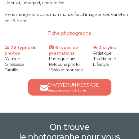
Un sujet, un regard, une lumière
Viens me rejoindre dans mon monde fait d'image en couleur et en
noir & blanc
Fiche photographe
26 types de
6 types de
3 styles
photos
prestations
Artistique
Mariage
Photographie
Traditionnel
Grossesse
Retouche photo
Lifestyle
Famille
Vidéo et montage
ENVOYER UN MESSAGE
Réponse sous 48 heures
On trouve
le photographe pour vous