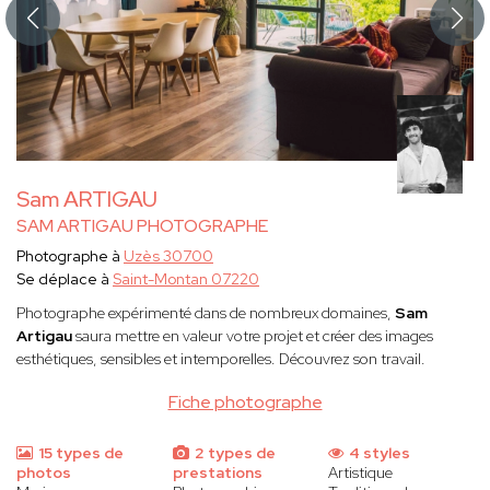
Sam ARTIGAU
SAM ARTIGAU PHOTOGRAPHE
Photographe à
Uzès 30700
Se déplace à
Saint-Montan 07220
Photographe expérimenté dans de nombreux domaines,
Sam
Artigau
saura mettre en valeur votre projet et créer des images
esthétiques, sensibles et intemporelles. Découvrez son travail.
Fiche photographe
15 types de
2 types de
4 styles
photos
prestations
Artistique