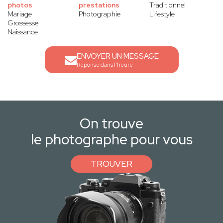
photos
prestations
Traditionnel
Mariage
Photographie
Lifestyle
Grossesse
Naissance
ENVOYER UN MESSAGE
Réponse dans l'heure
On trouve
le photographe pour vous
TROUVER