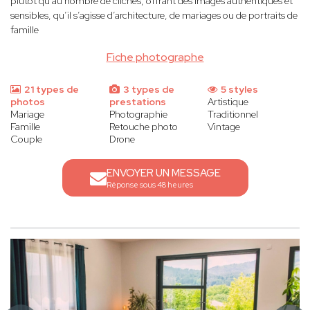
plutôt qu’au nombre de clichés, offrant des images authentiques et
sensibles, qu’il s’agisse d’architecture, de mariages ou de portraits de
famille
Fiche photographe
21 types de
3 types de
5 styles
photos
prestations
Artistique
Mariage
Photographie
Traditionnel
Famille
Retouche photo
Vintage
Couple
Drone
ENVOYER UN MESSAGE
Réponse sous 48 heures