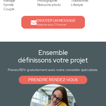
Mariage
Photographie
Traditionnel
Famille
Retouche photo
Lifestyle
Couple
ENVOYER UN MESSAGE
Réponse sous 72 heures
Ensemble
définissons votre projet
Prenez RDV gratuitement avec notre conseiller spécialiste.
PRENDRE RENDEZ-VOUS