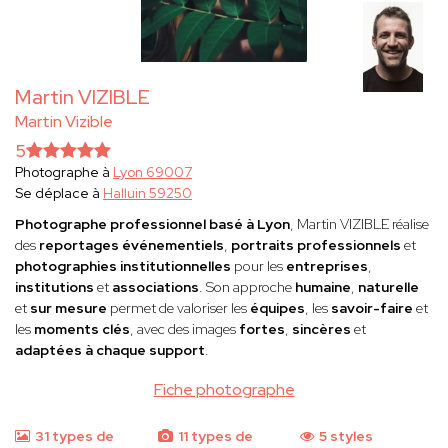
Martin VIZIBLE
Martin Vizible
5
Photographe à
Lyon 69007
Se déplace à
Halluin 59250
Photographe professionnel basé à Lyon
, Martin VIZIBLE réalise
des
reportages événementiels
,
portraits professionnels
et
photographies institutionnelles
pour les
entreprises
,
institutions
et
associations
. Son approche
humaine
,
naturelle
et
sur mesure
permet de valoriser les
équipes
, les
savoir-faire
et
les
moments clés
, avec des images
fortes
,
sincères
et
adaptées à chaque support
.
Fiche photographe
31 types de
11 types de
5 styles