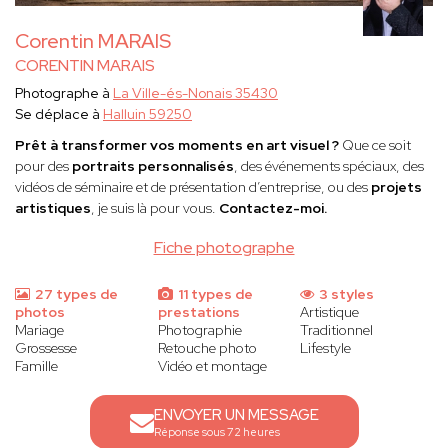
Corentin MARAIS
CORENTIN MARAIS
Photographe à
La Ville-és-Nonais 35430
Se déplace à
Halluin 59250
Prêt à transformer vos moments en art visuel ?
Que ce soit
pour des
portraits personnalisés
, des événements spéciaux, des
vidéos de séminaire et de présentation d’entreprise, ou des
projets
artistiques
, je suis là pour vous.
Contactez-moi.
Fiche photographe
27 types de
11 types de
3 styles
photos
prestations
Artistique
Mariage
Photographie
Traditionnel
Grossesse
Retouche photo
Lifestyle
Famille
Vidéo et montage
ENVOYER UN MESSAGE
Réponse sous 72 heures