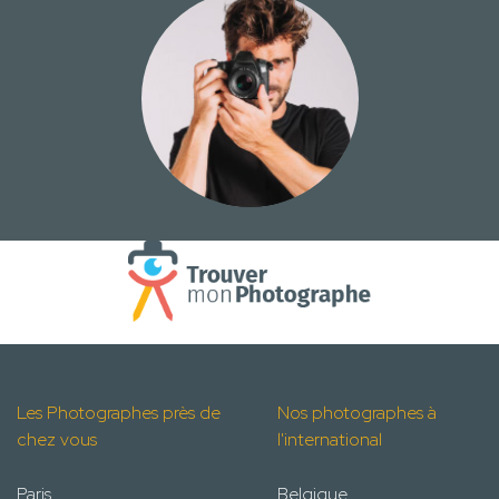
Les Photographes près de
Nos photographes à
chez vous
l'international
Paris
Belgique