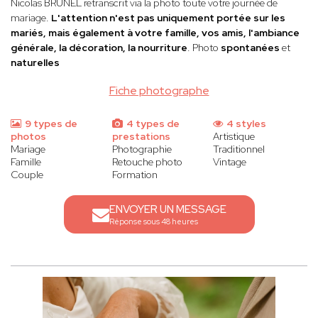
Nicolas BRUNEL
retranscrit via la photo toute votre journée de
mariage.
L'attention n'est pas uniquement portée sur les
mariés, mais également à votre famille, vos amis, l'ambiance
générale, la décoration, la nourriture
. Photo
spontanées
et
naturelles
Fiche photographe
9 types de
4 types de
4 styles
photos
prestations
Artistique
Mariage
Photographie
Traditionnel
Famille
Retouche photo
Vintage
Couple
Formation
ENVOYER UN MESSAGE
Réponse sous 48 heures