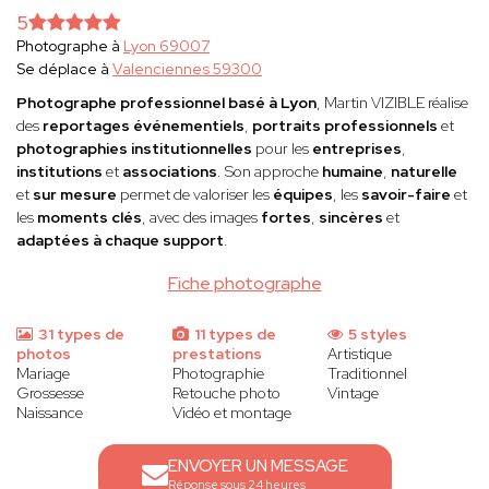
5
Photographe à
Lyon 69007
Se déplace à
Valenciennes 59300
Photographe professionnel basé à Lyon
, Martin VIZIBLE réalise
des
reportages événementiels
,
portraits professionnels
et
photographies institutionnelles
pour les
entreprises
,
institutions
et
associations
. Son approche
humaine
,
naturelle
et
sur mesure
permet de valoriser les
équipes
, les
savoir-faire
et
les
moments clés
, avec des images
fortes
,
sincères
et
adaptées à chaque support
.
Fiche photographe
31 types de
11 types de
5 styles
photos
prestations
Artistique
Mariage
Photographie
Traditionnel
Grossesse
Retouche photo
Vintage
Naissance
Vidéo et montage
ENVOYER UN MESSAGE
Réponse sous 24 heures