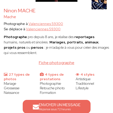
Ninon MACHE
Mache
Photographe à
Valenciennes 59300
Se déplace à
Valenciennes 59300
Photographe
pro depuis 8 ans, je réalise des
reportages
humains, naturels et sincères.
Mariages, portraits, animaux
,
projets pros
ou
persos
: je m’adapte à vous pour créer des images
qui vous ressemblent.
Fiche photographe
27 types de
4 types de
4 styles
photos
prestations
Artistique
Mariage
Photographie
Traditionnel
Grossesse
Retouche photo
Lifestyle
Naissance
Formation
ENVOYER UN MESSAGE
Réponse sous 72 heures