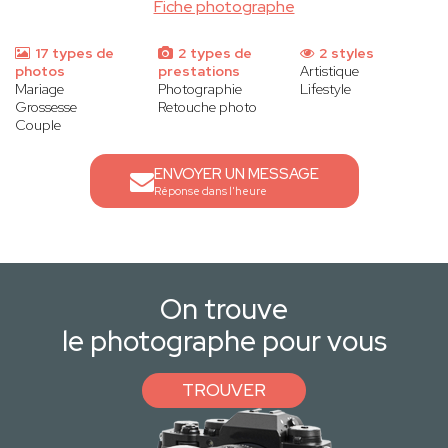
Fiche photographe
17 types de
2 types de
2 styles
photos
prestations
Artistique
Mariage
Photographie
Lifestyle
Grossesse
Retouche photo
Couple
ENVOYER UN MESSAGE
Réponse dans l'heure
On trouve
le photographe pour vous
TROUVER