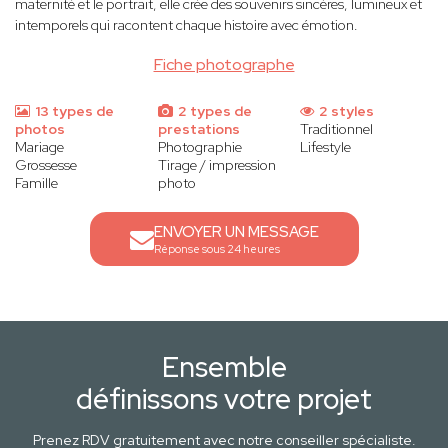
maternité et le portrait, elle crée des souvenirs sincères, lumineux et
intemporels qui racontent chaque histoire avec émotion.
Fiche photographe
13 types de
2 types de
2 styles
photos
prestations
Traditionnel
Mariage
Photographie
Lifestyle
Grossesse
Tirage / impression
Famille
photo
ENVOYER UN MESSAGE
Réponse sous 24 heures
Ensemble
définissons votre projet
Prenez RDV gratuitement avec notre conseiller spécialiste.