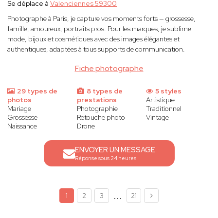
Se déplace à
Valenciennes 59300
Photographe à Paris, je capture vos moments forts — grossesse,
famille, amoureux, portraits pros. Pour les marques, je sublime
mode, bijoux et cosmétiques avec des images élégantes et
authentiques, adaptées à tous supports de communication.
Fiche photographe
29 types de
8 types de
5 styles
photos
prestations
Artistique
Mariage
Photographie
Traditionnel
Grossesse
Retouche photo
Vintage
Naissance
Drone
ENVOYER UN MESSAGE
Réponse sous 24 heures
...
1
2
3
21