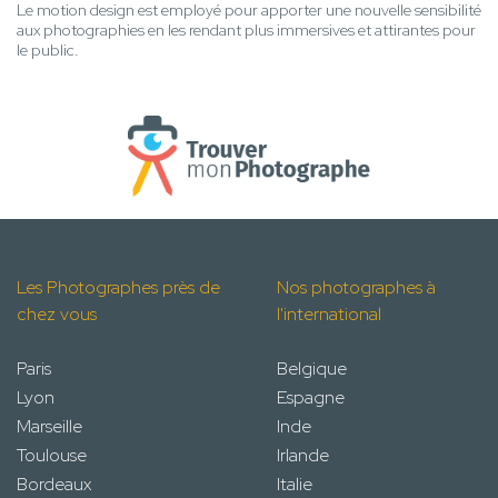
Le motion design est employé pour apporter une nouvelle sensibilité
aux photographies en les rendant plus immersives et attirantes pour
le public.
Les Photographes près de
Nos photographes à
chez vous
l'international
Paris
Belgique
Lyon
Espagne
Marseille
Inde
Toulouse
Irlande
Bordeaux
Italie