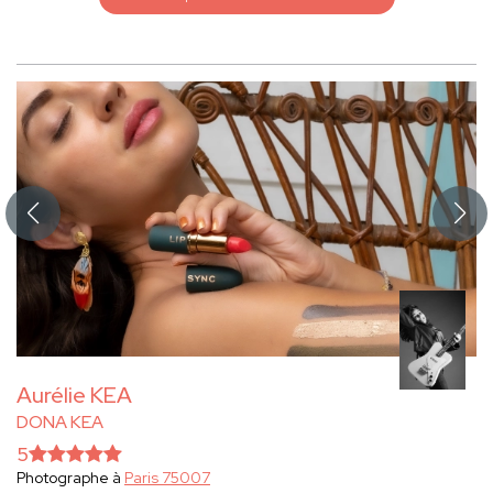
Aurélie KEA
DONA KEA
5
Photographe à
Paris 75007