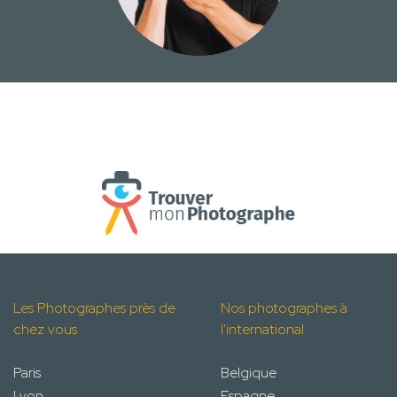
Les Photographes près de
Nos photographes à
chez vous
l'international
Paris
Belgique
Lyon
Espagne