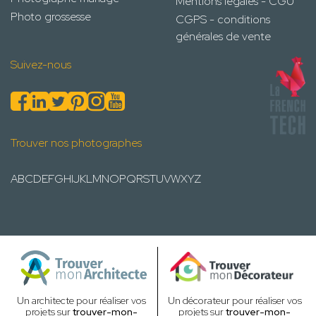
Mentions légales - CGU
Photo grossesse
CGPS - conditions
générales de vente
Suivez-nous
Trouver nos photographes
A
B
C
D
E
F
G
H
I
J
K
L
M
N
O
P
Q
R
S
T
U
V
W
X
Y
Z
Un architecte pour réaliser vos
Un décorateur pour réaliser vos
projets sur
trouver-mon-
projets sur
trouver-mon-