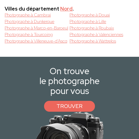
Villes du département
Nord
.
Photographe à Cambrai
Photographe à Douai
Photographe à Dunkerque
Photographe à Lille
Photographe à Marcq-en-Baroeul
Photographe à Roubaix
Photographe à Tourcoing
Photographe à Valenciennes
Photographe à Villeneuve-d’Ascq
Photographe à Wattrelos
On trouve
le photographe
pour vous
TROUVER