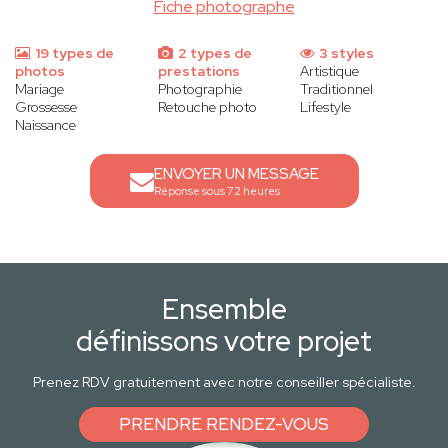
Fiche photographe
19 types de
2 types de
3 styles
photos
prestations
Artistique
Mariage
Photographie
Traditionnel
Grossesse
Retouche photo
Lifestyle
Naissance
ENVOYER UN MESSAGE
Réponse sous 72 heures
Ensemble
définissons votre projet
Prenez RDV gratuitement avec notre conseiller spécialiste.
PRENDRE RENDEZ-VOUS