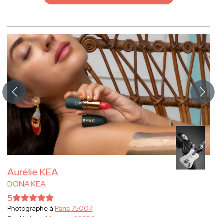
Aurélie KEA
DONA KEA
5
Photographe à
Paris 75007