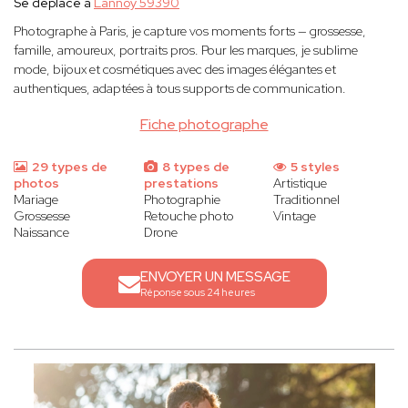
Se déplace à
Lannoy 59390
Photographe à Paris, je capture vos moments forts — grossesse,
famille, amoureux, portraits pros. Pour les marques, je sublime
mode, bijoux et cosmétiques avec des images élégantes et
authentiques, adaptées à tous supports de communication.
Fiche photographe
29 types de
8 types de
5 styles
photos
prestations
Artistique
Mariage
Photographie
Traditionnel
Grossesse
Retouche photo
Vintage
Naissance
Drone
ENVOYER UN MESSAGE
Réponse sous 24 heures