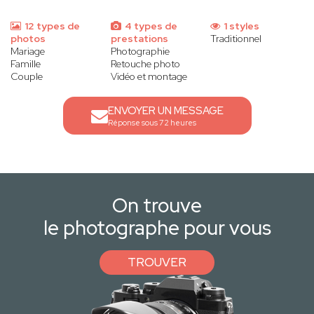
12 types de
4 types de
1 styles
photos
prestations
Traditionnel
Mariage
Photographie
Famille
Retouche photo
Couple
Vidéo et montage
ENVOYER UN MESSAGE
Réponse sous 72 heures
On trouve
le photographe pour vous
TROUVER