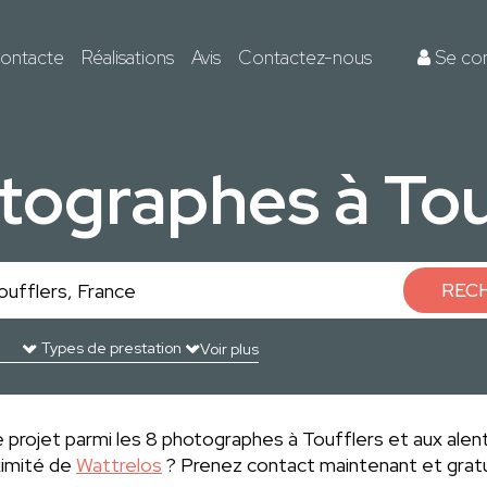
ontacte
Réalisations
Avis
Contactez-nous
Se co
tographes à Tou
REC
Voir plus
 projet parmi les 8 photographes à Toufflers et aux alen
ximité de
Wattrelos
? Prenez contact maintenant et gratu