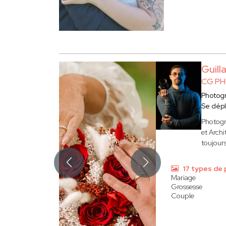
Guil
CG P
Photog
Se dép
Photogr
et Archi
toujours
17 types de
Mariage
Grossesse
Couple