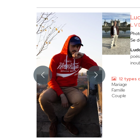
Lu
L V 
Phot
Se d
Lud
poési
inoub
12 types 
Mariage
Famille
Couple