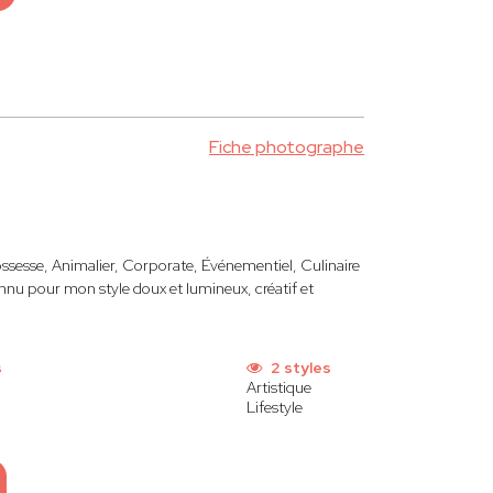
Fiche photographe
ssesse, Animalier, Corporate, Événementiel, Culinaire
nu pour mon style doux et lumineux, créatif et
s
2 styles
Artistique
Lifestyle