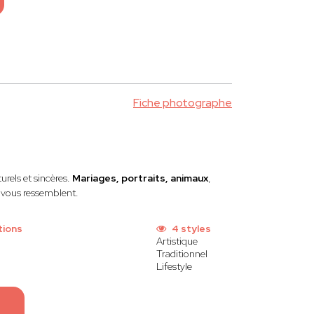
Fiche photographe
urels et sincères.
Mariages, portraits, animaux
,
i vous ressemblent.
tions
4 styles
Artistique
Traditionnel
Lifestyle