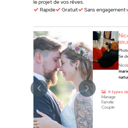
le projet de vos rêves.
Rapide
Gratuit
Sans engagement
Nic
BRU
Phot
Se d
Nico
mari
natu
9 types d
Mariage
Famille
Couple