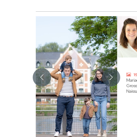
1
Mari
Gross
Naiss