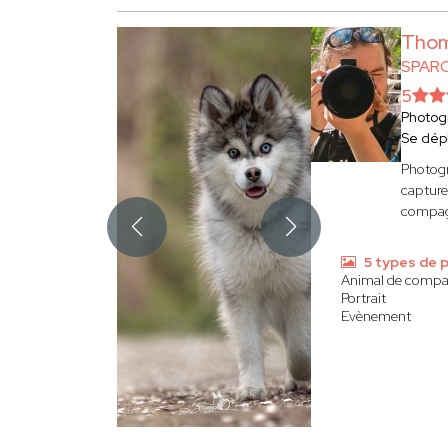
Thom
SPAR
5
Photog
Se dép
Photogr
capture
compagn
5 types de 
Animal de compa
Portrait
Evènement