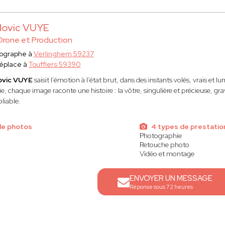
dovic VUYE
Drone et Production
ographe à
Verlinghem 59237
éplace à
Toufflers 59390
ovic VUYE
saisit l’émotion à l’état brut, dans des instants volés, vrais et 
e, chaque image raconte une histoire : la vôtre, singulière et précieuse, g
liable.
de photos
4 types de prestatio
Photographie
Retouche photo
Vidéo et montage
ENVOYER UN MESSAGE
Réponse sous 72 heures