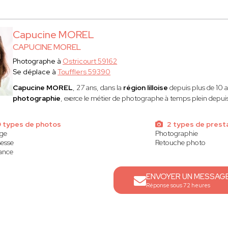
Capucine MOREL
CAPUCINE MOREL
Photographe à
Ostricourt 59162
Se déplace à
Toufflers 59390
Capucine
MOREL
, 27 ans, dans la
région lilloise
depuis plus de 10 
photographie
, exerce le métier de photographe à temps plein depu
9 types de photos
2 types de prest
age
Photographie
esse
Retouche photo
ance
ENVOYER UN MESSAG
Réponse sous 72 heures