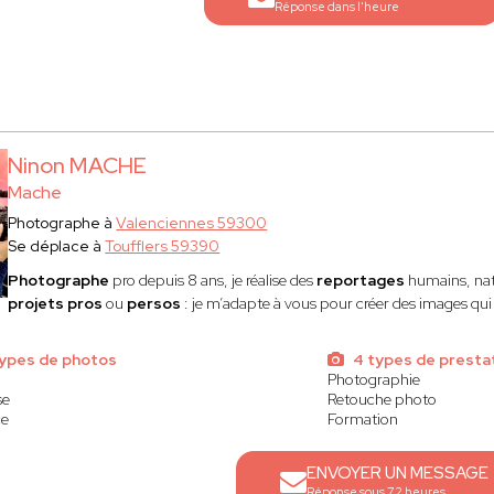
Réponse dans l'heure
Ninon MACHE
Mache
Photographe à
Valenciennes 59300
Se déplace à
Toufflers 59390
Photographe
pro depuis 8 ans, je réalise des
reportages
humains, nat
projets pros
ou
persos
: je m’adapte à vous pour créer des images qu
ypes de photos
4 types de presta
Photographie
se
Retouche photo
ce
Formation
ENVOYER UN MESSAGE
Réponse sous 72 heures