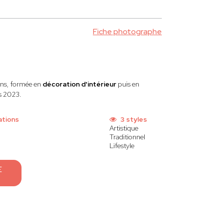
Fiche photographe
ans, formée en
décoration d'intérieur
puis en
is 2023.
ations
3 styles
Artistique
Traditionnel
Lifestyle
E