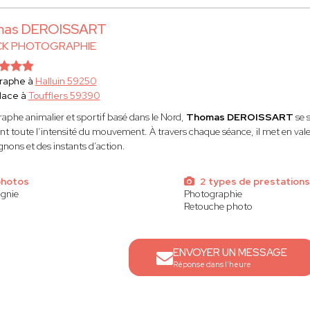
as DEROISSART
CK PHOTOGRAPHIE
raphe à
Halluin 59250
lace à
Toufflers 59390
aphe animalier et sportif basé dans le Nord,
Thomas DEROISSART
se 
nt toute l’intensité du mouvement. À travers chaque séance, il met en valeur
ons et des instants d’action.
photos
2 types de prestations
gnie
Photographie
Retouche photo
ENVOYER UN MESSAGE
Réponse dans l'heure