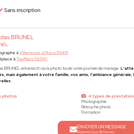
Sans inscription
olas BRUNEL
NEL
ographe à
Villeneuve-d'Ascq 59491
éplace à
Toufflers 59390
las BRUNEL
retranscrit via la photo toute votre journée de mariage.
L'atte
és, mais également à votre famille, vos amis, l'ambiance générale, l
relles
e photos
4 types de prestatio
Photographie
Retouche photo
Formation
ENVOYER UN MESSAGE
Réponse sous 48 heures