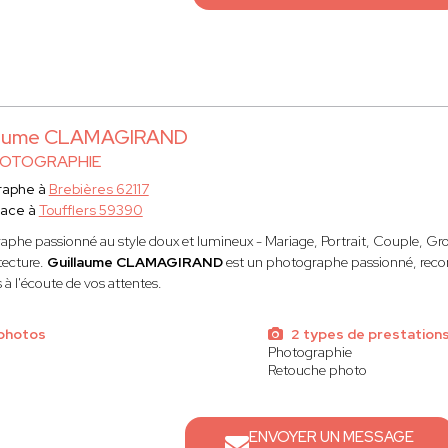
laume CLAMAGIRAND
HOTOGRAPHIE
raphe à
Brebières 62117
lace à
Toufflers 59390
aphe passionné au style doux et lumineux - Mariage, Portrait, Couple, Gro
tecture.
Guillaume CLAMAGIRAND
est un photographe passionné, recon
 à l'écoute de vos attentes.
 photos
2 types de prestation
Photographie
Retouche photo
ENVOYER UN MESSAGE