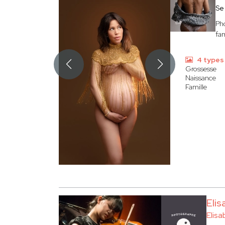
Se
Pho
fam
4 types
Grossesse
Naissance
Famille
Eli
Elis