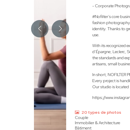
- Corporate Photogra
#Nofilter’s core busi
fashion photography, a
identity. Thanks to g
use.
With its recognized 
d’Épargne, Leclerc, S
the standards and ex
artisans, small busine
In short, NOFILTER P
Every project is hand
Our studio is locate
https://www.instagra
20 types de photos
Couple
Immobilier & Architecture
Bâtiment