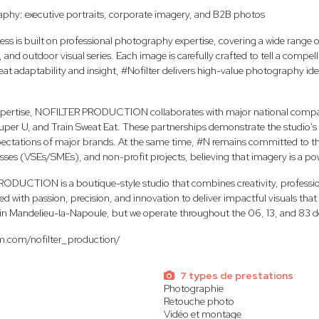
phy: executive portraits, corporate imagery, and B2B photos
ness is built on professional photography expertise, covering a wide range o
nd outdoor visual series. Each image is carefully crafted to tell a compelling
reat adaptability and insight, #Nofilter delivers high-value photography ide
expertise, NOFILTER PRODUCTION collaborates with major national compan
uper U, and Train Sweat Eat. These partnerships demonstrate the studio's ab
pectations of major brands. At the same time, #N remains committed to t
sses (VSEs/SMEs), and non-profit projects, believing that imagery is a powe
RODUCTION is a boutique-style studio that combines creativity, profession
led with passion, precision, and innovation to deliver impactful visuals th
d in Mandelieu-la-Napoule, but we operate throughout the 06, 13, and 83 
m.com/nofilter_production/
7 types de prestations
Photographie
Retouche photo
Vidéo et montage