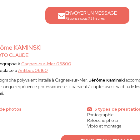
ENVOYER UN MESSAGE
Réponse sous 72 heures
rôme KAMINSKI
TO CLAUDE
ographe à
Cagnes-sur-Mer 06800
éplace à
Antibes 06160
ographe polyvalent installé à Cagnes-sur-Mer,
Jérôme Kaminski
accompag
 longue expérience professionnelle, il parvient à capter avec exactitude le
né.
de photos
5 types de prestatio
Photographie
Retouche photo
Vidéo et montage