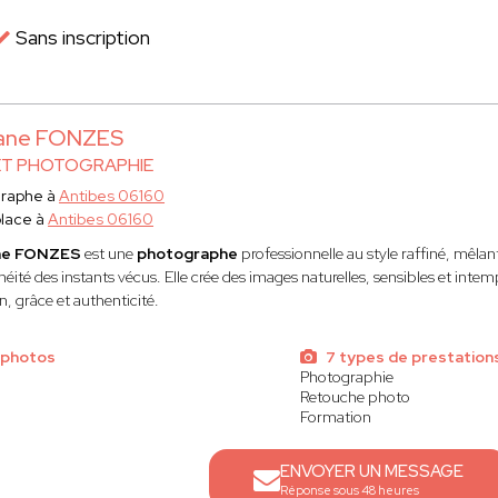
Sans inscription
iane FONZES
ET PHOTOGRAPHIE
graphe à
Antibes 06160
lace à
Antibes 06160
ane FONZES
est une
photographe
professionnelle au style raffiné, mêlant
éité des instants vécus. Elle crée des images naturelles, sensibles et inte
, grâce et authenticité.
 photos
7 types de prestation
Photographie
Retouche photo
Formation
ENVOYER UN MESSAGE
Réponse sous 48 heures