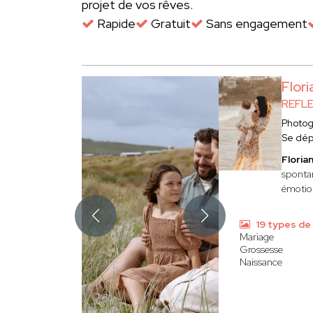
projet de vos rêves.
Rapide
Gratuit
Sans engagement
Flor
REFL
Photo
Se dép
Flori
spontan
émotion
19 types de
Mariage
Grossesse
Naissance