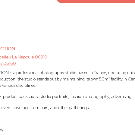
UCTION
elieu La Napoule 06210
es 06160
is a professional photography studio based in France, operating out of
duction, the studio stands out by maintaining its own 50m² facility in Ca
various disciplines:
: product packshots, studio portraits, fashion photography, advertising
 event coverage, seminars, and other gatherings
hy