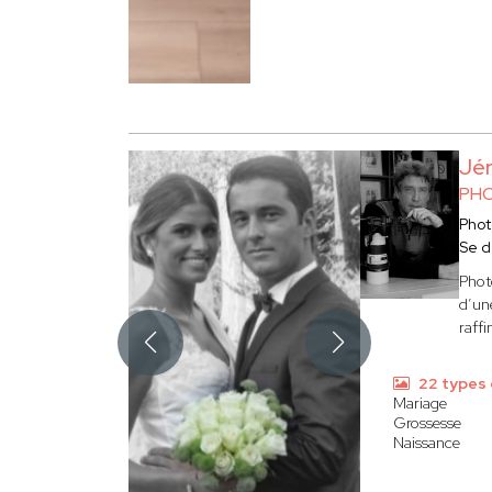
Jé
PHO
Phot
Se d
Phot
d’une
raffi
22 types 
Mariage
Grossesse
Naissance