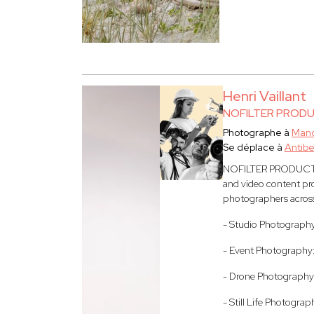
Henri Vaillant
NOFILTER PROD
Photographe à
Mand
Se déplace à
Antib
NOFILTER PRODUCTION 
and video content pro
photographers across 
- Studio Photography
- Event Photography:
- Drone Photography
- Still Life Photograp