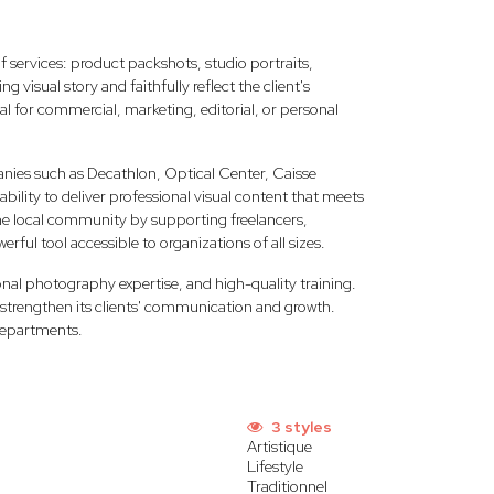
f services: product packshots, studio portraits,
 visual story and faithfully reflect the client's
al for commercial, marketing, editorial, or personal
ies such as Decathlon, Optical Center, Caisse
ility to deliver professional visual content that meets
he local community by supporting freelancers,
rful tool accessible to organizations of all sizes.
al photography expertise, and high-quality training.
at strengthen its clients' communication and growth.
departments.
3 styles
Artistique
Lifestyle
Traditionnel