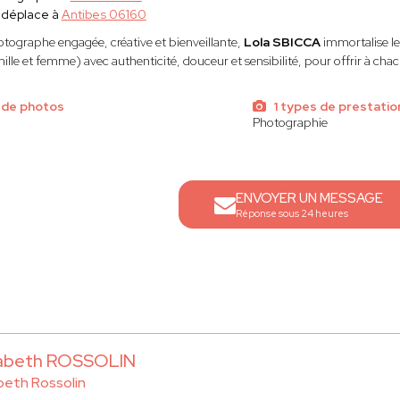
 déplace à
Antibes 06160
tographe engagée, créative et bienveillante,
Lola SBICCA
immortalise le
ille et femme) avec authenticité, douceur et sensibilité, pour offrir à ch
 de photos
1 types de prestatio
Photographie
ENVOYER UN MESSAGE
Réponse sous 24 heures
sabeth ROSSOLIN
abeth Rossolin