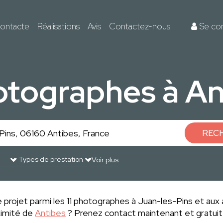
ontacte
Réalisations
Avis
Contactez-nous
Se co
hotographes à An
REC
Voir plus
projet parmi les 11 photographes à Juan-les-Pins et aux 
ximité de
Antibes
? Prenez contact maintenant et gratuit