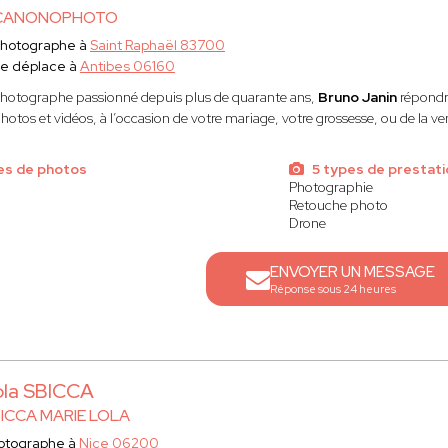
CANONOPHOTO
hotographe à
Saint Raphaël 83700
e déplace à
Antibes 06160
hotographe passionné depuis plus de quarante ans,
Bruno Janin
répondr
hotos et vidéos, à l’occasion de votre mariage, votre grossesse, ou de la v
es de photos
5 types de prestat
Photographie
Retouche photo
Drone
ENVOYER UN MESSAGE
Réponse sous 24 heures
ola SBICCA
ICCA MARIE LOLA
otographe à
Nice 06200