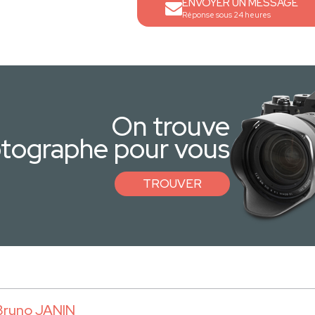
ENVOYER UN MESSAGE
Réponse sous 24 heures
On trouve
otographe pour vous
TROUVER
Bruno JANIN