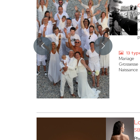
P
S
P
p
13 typ
Mariage
Grossesse
Naissance
L
SB
Ph