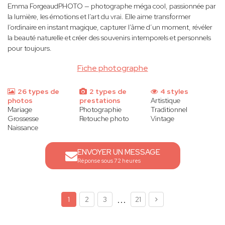
Emma ForgeaudPHOTO — photographe méga cool, passionnée par
la lumière, les émotions et l’art du vrai. Elle aime transformer
l’ordinaire en instant magique, capturer l’âme d’un moment, révéler
la beauté naturelle et créer des souvenirs intemporels et personnels
pour toujours.
Fiche photographe
26 types de
2 types de
4 styles
photos
prestations
Artistique
Mariage
Photographie
Traditionnel
Grossesse
Retouche photo
Vintage
Naissance
ENVOYER UN MESSAGE
Réponse sous 72 heures
...
1
2
3
21