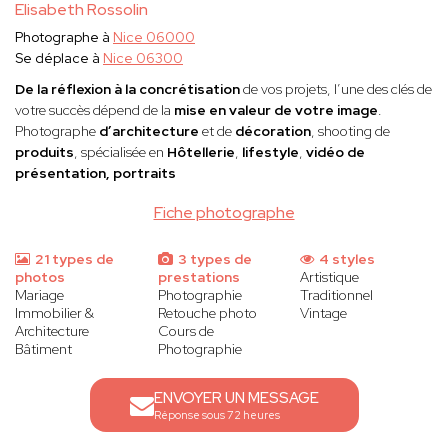
Elisabeth Rossolin
Photographe à
Nice 06000
Se déplace à
Nice 06300
De la réflexion à la concrétisation
de vos projets, l’une des clés de
votre succès dépend de la
mise en valeur de votre image
.
Photographe
d’architecture
et de
décoration
, shooting de
produits
, spécialisée en
Hôtellerie
,
lifestyle
,
vidéo de
présentation, portraits
Fiche photographe
21 types de
3 types de
4 styles
photos
prestations
Artistique
Mariage
Photographie
Traditionnel
Immobilier &
Retouche photo
Vintage
Architecture
Cours de
Bâtiment
Photographie
ENVOYER UN MESSAGE
Réponse sous 72 heures