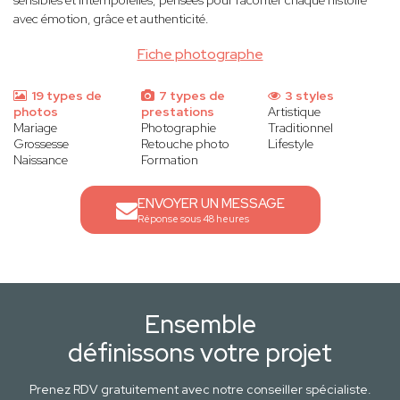
sensibles et intemporelles, pensées pour raconter chaque histoire
avec émotion, grâce et authenticité.
Fiche photographe
19 types de
7 types de
3 styles
photos
prestations
Artistique
Mariage
Photographie
Traditionnel
Grossesse
Retouche photo
Lifestyle
Naissance
Formation
ENVOYER UN MESSAGE
Réponse sous 48 heures
Ensemble
définissons votre projet
Prenez RDV gratuitement avec notre conseiller spécialiste.