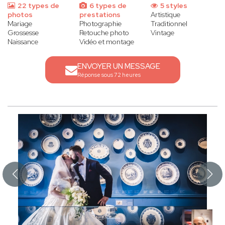
22 types de
6 types de
5 styles
photos
prestations
Artistique
Mariage
Photographie
Traditionnel
Grossesse
Retouche photo
Vintage
Naissance
Vidéo et montage
ENVOYER UN MESSAGE
Réponse sous 72 heures