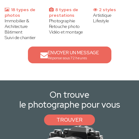
18 types de
8 types de
2 styles
photos
prestations
Artistique
Immobilier &
Photographie
Lifestyle
Architecture
Retouche photo
Bâtiment
Vidéo et montage
Suivi de chantier
ENVOYER UN MESSAGE
Réponse sous 72 heures
On trouve
le photographe pour vous
TROUVER