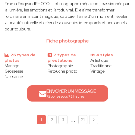
Emma ForgeaudPHOTO — photographe méga cool, passionnée par
la lumière, les émotions et l’art du vrai. Elle aime transformer
l’ordinaire en instant magique, capturer l’âme d’un moment, révéler
la beauté naturelle et créer des souvenirs intemporels et personnels
pour toujours.
Fiche photographe
26 types de
2 types de
4 styles
photos
prestations
Artistique
Mariage
Photographie
Traditionnel
Grossesse
Retouche photo
Vintage
Naissance
ENVOYER UN MESSAGE
Réponse sous 72 heures
...
1
2
3
21