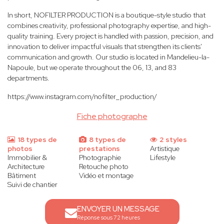
In short, NOFILTER PRODUCTION is a boutique-style studio that
combines creativity, professional photography expertise, and high-
quality training. Every project is handled with passion, precision, and
innovation to deliver impactful visuals that strengthen its clients'
communication and growth. Our studio is located in Mandelieu-la-
Napoule, but we operate throughout the 06, 13, and 83
departments.
https://www.instagram.com/nofilter_production/
Fiche photographe
18 types de
8 types de
2 styles
photos
prestations
Artistique
Immobilier &
Photographie
Lifestyle
Architecture
Retouche photo
Bâtiment
Vidéo et montage
Suivi de chantier
ENVOYER UN MESSAGE
Réponse sous 72 heures