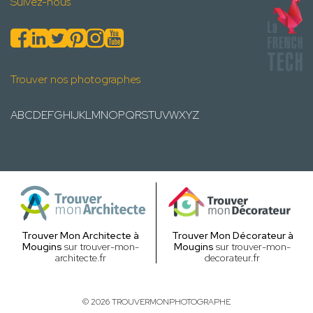
Suivez-nous
Trouver nos photographes
A
B
C
D
E
F
G
H
I
J
K
L
M
N
O
P
Q
R
S
T
U
V
W
X
Y
Z
Trouver Mon Architecte à
Trouver Mon Décorateur à
Mougins
sur trouver-mon-
Mougins
sur trouver-mon-
architecte.fr
decorateur.fr
© 2026 TROUVERMONPHOTOGRAPHE