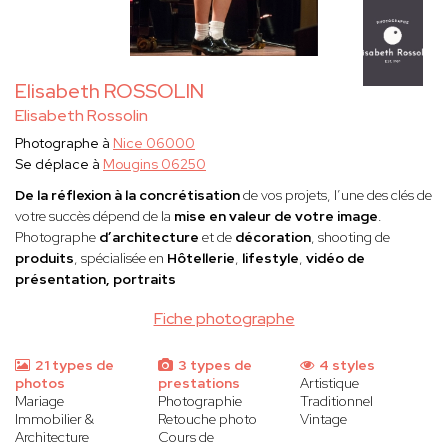
Elisabeth ROSSOLIN
Elisabeth Rossolin
Photographe à
Nice 06000
Se déplace à
Mougins 06250
De la réflexion à la concrétisation
de vos projets, l’une des clés de
votre succès dépend de la
mise en valeur de votre image
.
Photographe
d’architecture
et de
décoration
, shooting de
produits
, spécialisée en
Hôtellerie
,
lifestyle
,
vidéo de
présentation, portraits
Fiche photographe
21 types de
3 types de
4 styles
photos
prestations
Artistique
Mariage
Photographie
Traditionnel
Immobilier &
Retouche photo
Vintage
Architecture
Cours de