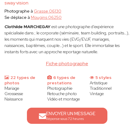
sway vision
Photographe à
Grasse 06130
Se déplace à
Mougins 06250
Clothilde MARCHEGAY
est une photographe d'expérience
spécialisée dans ; le corporate (séminaire, team building, portraits…),
les moments qui marquent nos vies (EVG/EVJF, mariages,
naissances, baptêmes, couple…) et le sport. Elle immortalise les
instants forts avec un approche reportage naturelle.
Fiche photographe
22 types de
6 types de
5 styles
photos
prestations
Artistique
Mariage
Photographie
Traditionnel
Grossesse
Retouche photo
Vintage
Naissance
Vidéo et montage
ENVOYER UN MESSAGE
Réponse sous 72 heures