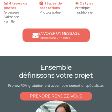
4 types de
1 types de
2 styles
photos
prestations
Artistique
Grossesse
Photographie
Traditionnel
Naissance
Famille
ENVOYER UN MESSAGE
Réponse sous 24 heures
Ensemble
définissons votre projet
Prenez RDV gratuitement avec notre conseiller spécialiste.
PRENDRE RENDEZ-VOUS