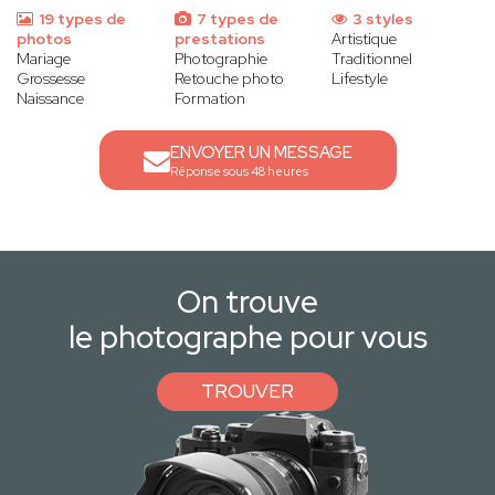
19 types de
7 types de
3 styles
photos
prestations
Artistique
Mariage
Photographie
Traditionnel
Grossesse
Retouche photo
Lifestyle
Naissance
Formation
ENVOYER UN MESSAGE
Réponse sous 48 heures
On trouve
le photographe pour vous
TROUVER