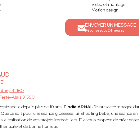
e
Vidéo et montage
e
Motion design
ENVOYER UN MESSAGE
Réponse sous 24 heures
AUD
IE
ntony 92160
Ferté-Alais 91590
ssionnelle depuis plus de 10 ans,
Elodie ARNAUD
vous accompagne dans
 Que ce soit pour une séance grossesse, un shooting bébé, une séance en f
la réalisation de vos projets immobiliers. Elle vous propose de créer ens
uthenticité et de bonne humeur.