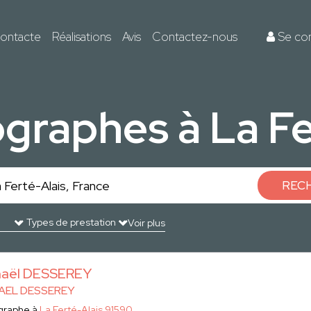
ontacte
Réalisations
Avis
Contactez-nous
Se co
ographes à La Fe
REC
Voir plus
haël DESSEREY
AEL DESSEREY
graphe à
La Ferté-Alais 91590