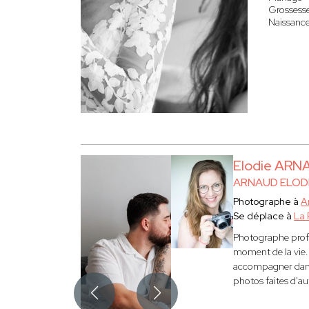
Grossess
Naissanc
Elodie ARN
ARNAUD ELOD
Photographe à
A
Se déplace à
La 
Photographe profe
moment de la vie.
accompagner dans 
photos faites d'a