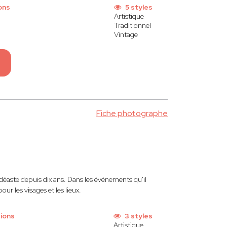
ons
5 styles
Artistique
Traditionnel
Vintage
Fiche photographe
déaste depuis dix ans. Dans les événements qu'il
ur les visages et les lieux.
ions
3 styles
Artistique