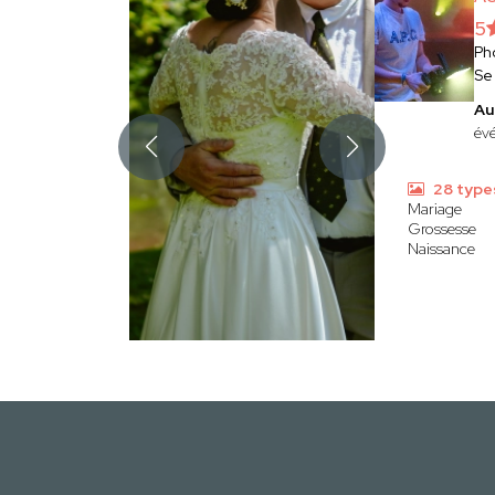
5
Ph
Se
Au
évé
28 type
Mariage
Grossesse
Naissance