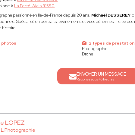
place à
La Ferté-Alais 91590
raphe passionné en Île-de-France depuis 20 ans,
Michaël DESSEREY
pr
sionnels. Spécialisé en portraits, événements et vues aériennes, il crée de
 histoire.
e photos
2 types de prestation
Photographie
Drone
ENVOYER UN MESSAGE
Réponse sous 48 heures
ne LOPEZ
 L Photographie