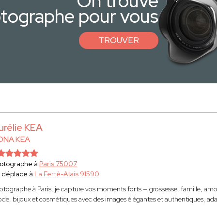
On trouve
otographe pour vous
TROUVER
urélie KEA
ONA KEA
otographe à
Paris 75007
 déplace à
La Ferté-Alais 91590
otographe à Paris, je capture vos moments forts — grossesse, famille, amou
de, bijoux et cosmétiques avec des images élégantes et authentiques, a