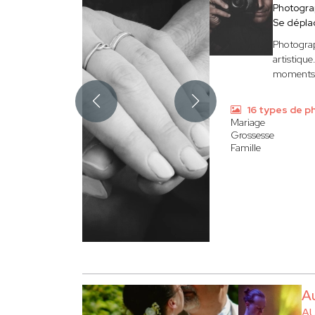
Photogr
Se dépla
Photograp
artistiqu
moments e
16 types de p
Mariage
Grossesse
Famille
A
AU