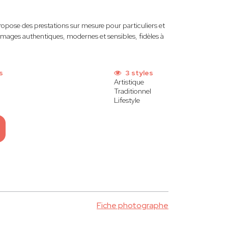
opose des prestations sur mesure pour particuliers et
s images authentiques, modernes et sensibles, fidèles à
s
3 styles
Artistique
Traditionnel
Lifestyle
Fiche photographe