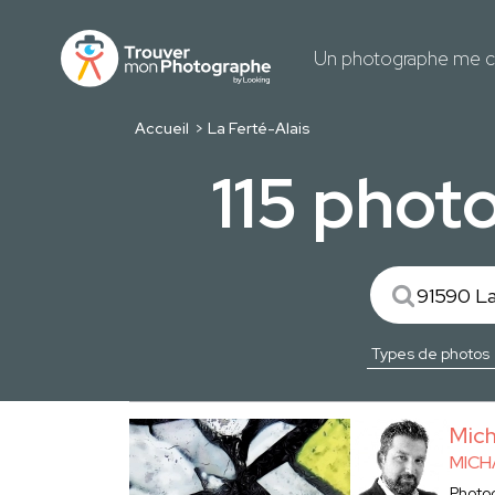
Un photographe me c
Accueil
La Ferté-Alais
115 phot
Mic
MICH
Photo