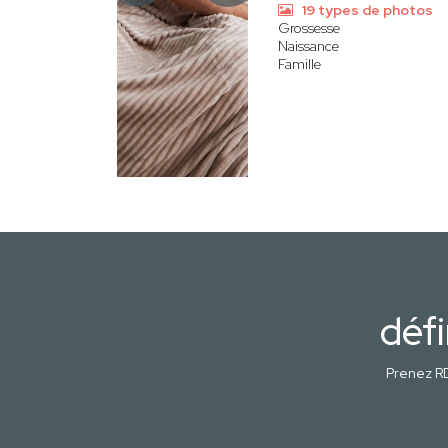
19 types de photos
Grossesse
Naissance
Famille
défi
Prenez RD