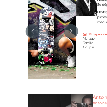
Se dé
Photog
profes
chaque
13 types d
Mariage
Famille
Couple
Antoi
Antoine