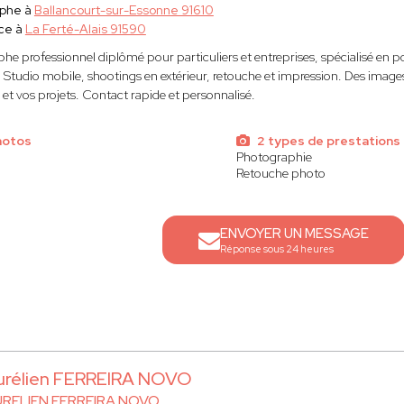
aphe à
Ballancourt-sur-Essonne 91610
ce à
La Ferté-Alais 91590
he professionnel diplômé pour particuliers et entreprises, spécialisé en p
e. Studio mobile, shootings en extérieur, retouche et impression. Des image
t vos projets. Contact rapide et personnalisé.
hotos
2 types de prestations
Photographie
Retouche photo
ENVOYER UN MESSAGE
Réponse sous 24 heures
urélien FERREIRA NOVO
RELIEN FERREIRA NOVO