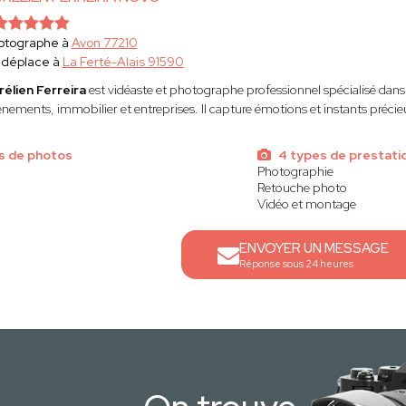
otographe à
Avon 77210
 déplace à
La Ferté-Alais 91590
rélien Ferreira
est vidéaste et photographe professionnel spécialisé dans
nements, immobilier et entreprises. Il capture émotions et instants précieux
s de photos
4 types de prestati
Photographie
Retouche photo
Vidéo et montage
ENVOYER UN MESSAGE
Réponse sous 24 heures