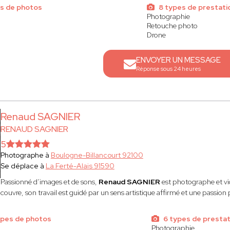
s de photos
8 types de prestati
Photographie
Retouche photo
Drone
ENVOYER UN MESSAGE
Réponse sous 24 heures
Renaud SAGNIER
RENAUD SAGNIER
5
Photographe à
Boulogne-Billancourt 92100
Se déplace à
La Ferté-Alais 91590
Passionné d’images et de sons,
Renaud SAGNIER
est photographe et vi
couvre, son travail est guidé par un sens artistique affirmé et une passion po
pes de photos
6 types de prestat
Photographie