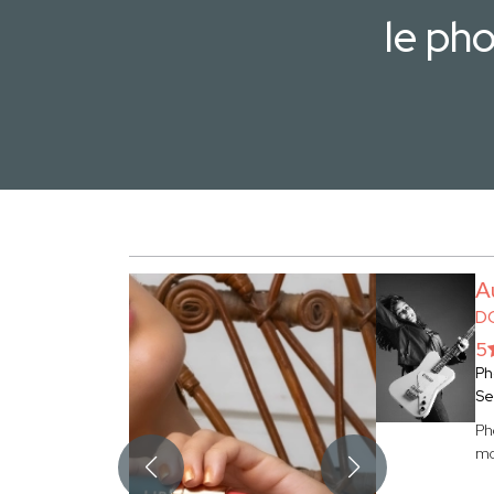
le ph
A
D
5
Ph
Se
Ph
mo