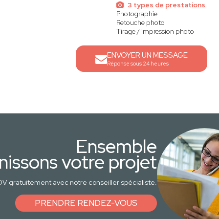
3 types de prestations
Photographie
Retouche photo
Tirage / impression photo
ENVOYER UN MESSAGE
Réponse sous 24 heures
Ensemble
nissons votre projet
V gratuitement avec notre conseiller spécialiste.
PRENDRE RENDEZ-VOUS