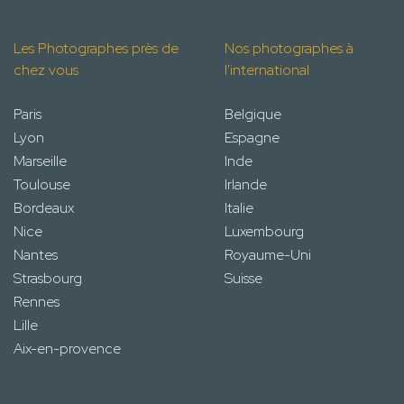
Les Photographes près de
Nos photographes à
chez vous
l'international
Paris
Belgique
Lyon
Espagne
Marseille
Inde
Toulouse
Irlande
Bordeaux
Italie
Nice
Luxembourg
Nantes
Royaume-Uni
Strasbourg
Suisse
Rennes
Lille
Aix-en-provence