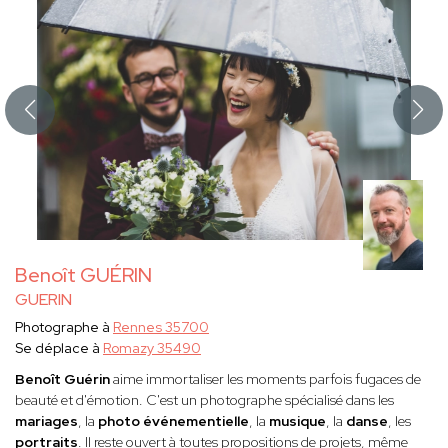
Benoît GUÉRIN
GUERIN
Photographe à
Rennes 35700
Se déplace à
Romazy 35490
Benoît Guérin
aime immortaliser les moments parfois fugaces de
beauté et d'émotion. C'est un photographe spécialisé dans les
mariages
, la
photo événementielle
, la
musique
, la
danse
, les
portraits
. Il reste ouvert à toutes propositions de projets, même