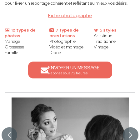
pour livrer un reportage cohérent et reflétant au mieux vos désirs.
Fiche photographe
18 types de
7 types de
5 styles
photos
prestations
Artistique
Mariage
Photographie
Traditionnel
Grossesse
Vidéo et montage
Vintage
Famille
Drone
ENVOYER UN MESSAGE
Réponse sous 72 heures