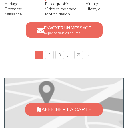
Mariage
Photographie
Vintage
Grossesse
Vidéo et montage
Lifestyle
Naissance
Motion design
ENVOYER UN MESSAGE
Réponse sous 24 heures
...
1
2
3
21
AFFICHER LA CARTE