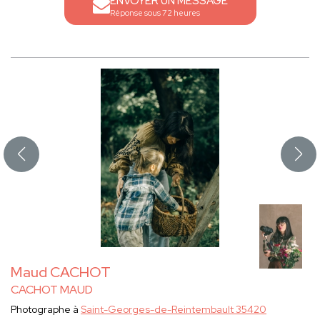
ENVOYER UN MESSAGE
Réponse sous 72 heures
Maud CACHOT
CACHOT MAUD
Photographe à
Saint-Georges-de-Reintembault 35420