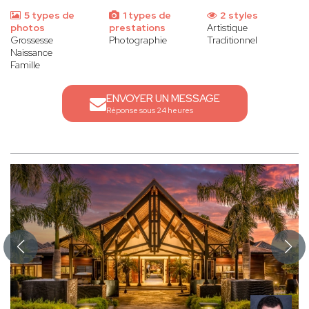
5 types de
1 types de
2 styles
photos
prestations
Artistique
Grossesse
Photographie
Traditionnel
Naissance
Famille
ENVOYER UN MESSAGE
Réponse sous 24 heures