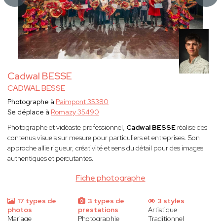
Cadwal BESSE
CADWAL BESSE
Photographe à
Paimpont 35380
Se déplace à
Romazy 35490
Photographe et vidéaste professionnel,
Cadwal BESSE
réalise des
contenus visuels sur mesure pour particuliers et entreprises. Son
approche allie rigueur, créativité et sens du détail pour des images
authentiques et percutantes.
Fiche photographe
17 types de
3 types de
3 styles
photos
prestations
Artistique
Mariage
Photographie
Traditionnel