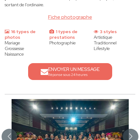
sortant de l'ordinaire.
Fiche photographe
16 types de
1 types de
3 styles
photos
prestations
Artistique
Mariage
Photographie
Traditionnel
Grossesse
Lifestyle
Naissance
ENVOYER UN MESSAGE
Réponse sous 24 heures