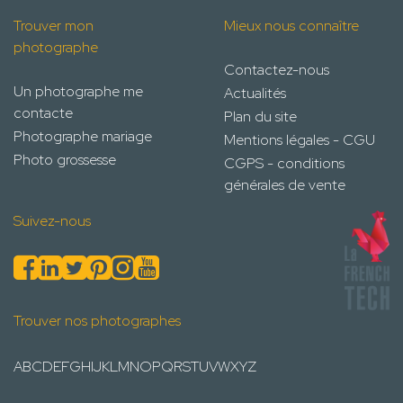
Trouver mon
Mieux nous connaître
photographe
Contactez-nous
Un photographe me
Actualités
contacte
Plan du site
Photographe mariage
Mentions légales - CGU
Photo grossesse
CGPS - conditions
générales de vente
Suivez-nous
Trouver nos photographes
A
B
C
D
E
F
G
H
I
J
K
L
M
N
O
P
Q
R
S
T
U
V
W
X
Y
Z