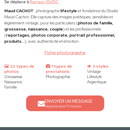
Se déplace à
Romazy 35490
Maud CACHOT
, photographe
lifestyle
et fondatrice du Studio
Maud Cachot. Elle capture des images poétiques, sensibles et
légèrement vintage, pour les particuliers (
photos de famille,
grossesse, naissance, couple
) et les professionnels
(
reportages, photos corporate, portrait professionnel,
produits…
), avec authenticité et émotion.
Fiche photographe
22 types de
1 types de
3 styles
photos
prestations
Vintage
Grossesse
Photographie
Lifestyle
Naissance
Argentique
Famille
ENVOYER UN MESSAGE
Réponse sous 72 heures