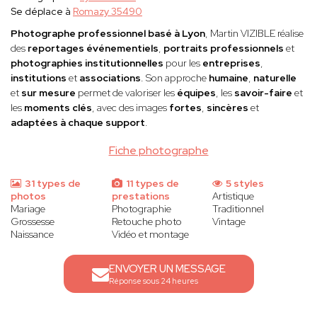
Se déplace à
Romazy 35490
Photographe professionnel basé à Lyon
, Martin VIZIBLE réalise
des
reportages événementiels
,
portraits professionnels
et
photographies institutionnelles
pour les
entreprises
,
institutions
et
associations
. Son approche
humaine
,
naturelle
et
sur mesure
permet de valoriser les
équipes
, les
savoir-faire
et
les
moments clés
, avec des images
fortes
,
sincères
et
adaptées à chaque support
.
Fiche photographe
31 types de
11 types de
5 styles
photos
prestations
Artistique
Mariage
Photographie
Traditionnel
Grossesse
Retouche photo
Vintage
Naissance
Vidéo et montage
ENVOYER UN MESSAGE
Réponse sous 24 heures