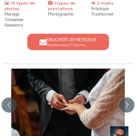
14 types de
1 types de
2 styles
photos
prestations
Artistique
Mariage
Photographie
Traditionnel
Grossesse
Naissance
ENVOYER UN MESSAGE
Réponse sous 72 heures