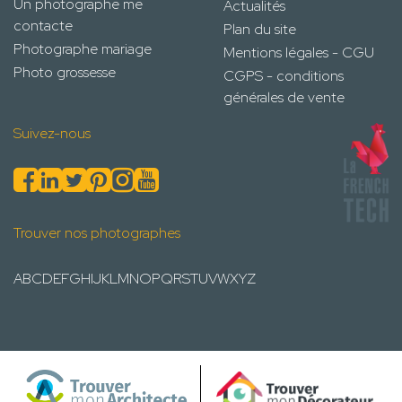
Un photographe me
Actualités
contacte
Plan du site
Photographe mariage
Mentions légales - CGU
Photo grossesse
CGPS - conditions
générales de vente
Suivez-nous
Trouver nos photographes
A
B
C
D
E
F
G
H
I
J
K
L
M
N
O
P
Q
R
S
T
U
V
W
X
Y
Z