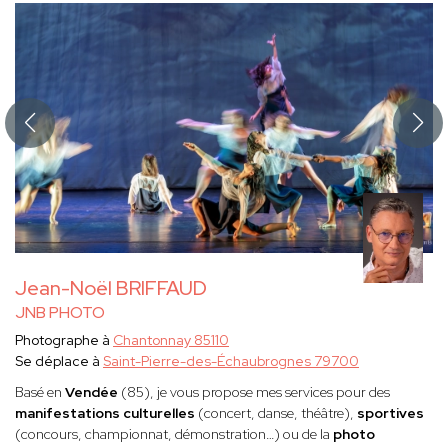
Jean-Noël BRIFFAUD
JNB PHOTO
Photographe à
Chantonnay 85110
Se déplace à
Saint-Pierre-des-Échaubrognes 79700
Basé en
Vendée
(85), je vous propose mes services pour des
manifestations culturelles
(concert, danse, théâtre),
sportives
(concours, championnat, démonstration…) ou de la
photo