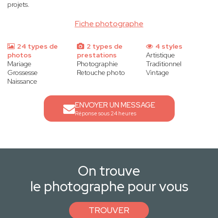
projets.
Fiche photographe
24 types de
2 types de
4 styles
photos
prestations
Artistique
Mariage
Photographie
Traditionnel
Grossesse
Retouche photo
Vintage
Naissance
ENVOYER UN MESSAGE
Réponse sous 24 heures
On trouve
le photographe pour vous
TROUVER