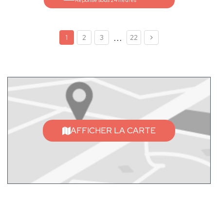
Réponse sous 24 heures
...
1
2
3
22
AFFICHER LA CARTE