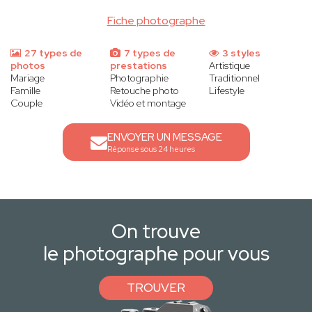
Fiche photographe
27 types de
7 types de
3 styles
photos
prestations
Artistique
Mariage
Photographie
Traditionnel
Famille
Retouche photo
Lifestyle
Couple
Vidéo et montage
ENVOYER UN MESSAGE
Réponse sous 24 heures
On trouve
le photographe pour vous
TROUVER