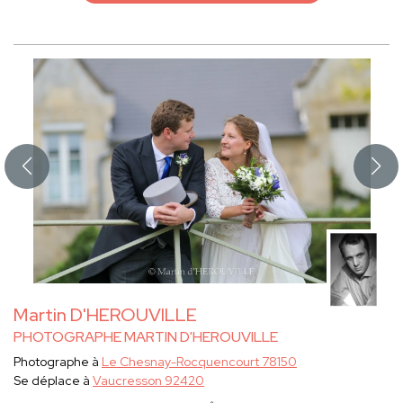
Martin D'HEROUVILLE
PHOTOGRAPHE MARTIN D'HEROUVILLE
Photographe à
Le Chesnay-Rocquencourt 78150
Se déplace à
Vaucresson 92420