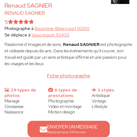
Renaud SAGNIER
RENAUD SAGNIER
5
Photographe à
Boulogne-Billancourt 92100
Se déplace à
Vaucresson 92420
Passionné d’images et de sons,
Renaud SAGNIER
est photographe
et vidéaste depuis dix ans. Dans les événements qu'il couvre, son
travail est guidé par un sens artistique affirmé et une passion pour
les visages et les lieux.
Fiche photographe
29 types de
6 types de
3 styles
photos
prestations
Artistique
Mariage
Photographie
Vintage
Grossesse
Vidéo et montage
Lifestyle
Naissance
Motion design
ENVOYER UN MESSAGE
Réponse sous 24 heures