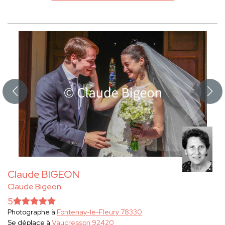
Claude BIGEON
Claude Bigeon
5
Photographe à
Fontenay-le-Fleury 78330
Se déplace à
Vaucresson 92420