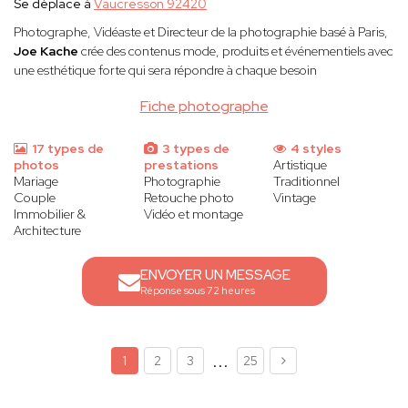
Se déplace à
Vaucresson 92420
Photographe, Vidéaste et Directeur de la photographie basé à Paris,
Joe Kache
crée des contenus mode, produits et événementiels avec
une esthétique forte qui sera répondre à chaque besoin
Fiche photographe
17 types de
3 types de
4 styles
photos
prestations
Artistique
Mariage
Photographie
Traditionnel
Couple
Retouche photo
Vintage
Immobilier &
Vidéo et montage
Architecture
ENVOYER UN MESSAGE
Réponse sous 72 heures
...
1
2
3
25