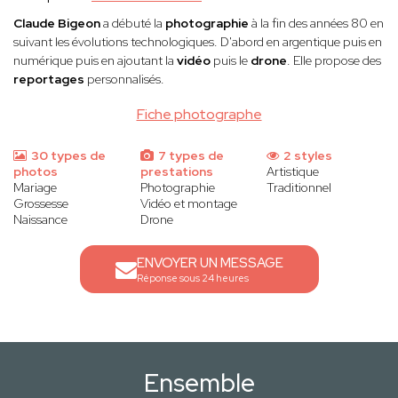
Claude Bigeon
a débuté la
photographie
à la fin des années 80 en
suivant les évolutions technologiques. D'abord en argentique puis en
numérique puis en ajoutant la
vidéo
puis le
drone
. Elle propose des
reportages
personnalisés.
Fiche photographe
30 types de
7 types de
2 styles
photos
prestations
Artistique
Mariage
Photographie
Traditionnel
Grossesse
Vidéo et montage
Naissance
Drone
ENVOYER UN MESSAGE
Réponse sous 24 heures
Ensemble