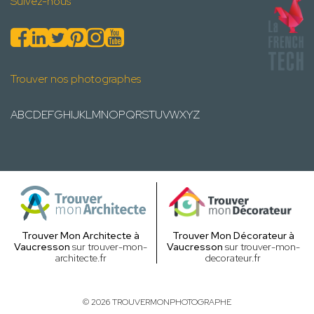
Suivez-nous
Trouver nos photographes
A
B
C
D
E
F
G
H
I
J
K
L
M
N
O
P
Q
R
S
T
U
V
W
X
Y
Z
Trouver Mon Architecte à
Trouver Mon Décorateur à
Vaucresson
sur trouver-mon-
Vaucresson
sur trouver-mon-
architecte.fr
decorateur.fr
© 2026 TROUVERMONPHOTOGRAPHE