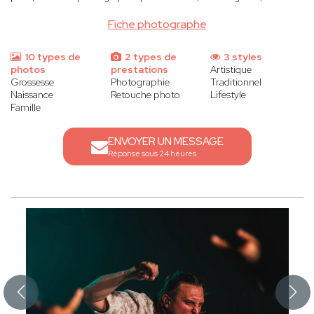
Fiche photographe
10 types de
2 types de
3 styles
photos
prestations
Artistique
Grossesse
Photographie
Traditionnel
Naissance
Retouche photo
Lifestyle
Famille
ENVOYER UN MESSAGE
Réponse sous 24 heures