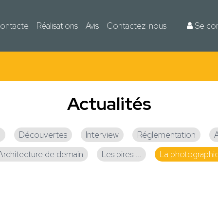
ontacte
Réalisations
Avis
Contactez-nous
Se co
Actualités
n
Découvertes
Interview
Réglementation
Architecture de demain
Les pires ...
La photographie 