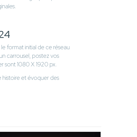
ginales.
024
le format initial de ce réseau
 un carrousel, postez vos
ser sont 1080 X 1920 px.
e histoire et évoquer des