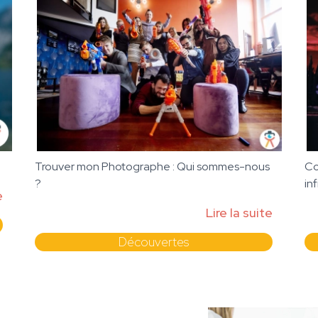
Trouver mon Photographe : Qui sommes-nous
Co
?
in
e
Lire la suite
Découvertes