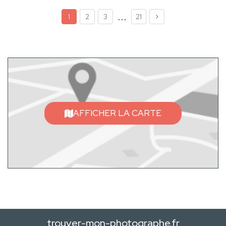
...
1
2
3
21
AFFICHER LA CARTE
trouver-mon-photographe.fr