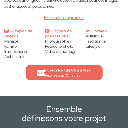
approche allie rigueur, créativité et sens du détail pour des images
authentiques et percutantes.
Fiche photographe
17 types de
3 types de
3 styles
photos
prestations
Artistique
Mariage
Photographie
Traditionnel
Famille
Retouche photo
Lifestyle
Immobilier &
Vidéo et montage
Architecture
ENVOYER UN MESSAGE
Réponse sous 72 heures
Ensemble
définissons votre projet