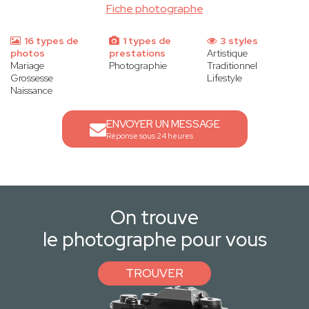
Fiche photographe
16 types de
1 types de
3 styles
photos
prestations
Artistique
Mariage
Photographie
Traditionnel
Grossesse
Lifestyle
Naissance
ENVOYER UN MESSAGE
Réponse sous 24 heures
On trouve
le photographe pour vous
TROUVER