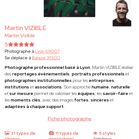
Martin VIZIBLE
Martin Vizible
5
Photographe à
Lyon 69007
Se déplace à
Balazé 35500
Photographe professionnel basé à Lyon
, Martin VIZIBLE réalise
des
reportages événementiels
,
portraits professionnels
et
photographies institutionnelles
pour les
entreprises
,
institutions
et
associations
. Son approche
humaine
,
naturelle
et
sur mesure
permet de valoriser les
équipes
, les
savoir-faire
et
les
moments clés
, avec des images
fortes
,
sincères
et
adaptées à chaque support
.
Fiche photographe
31 types de
11 types de
5 styles
photos
prestations
Artistique