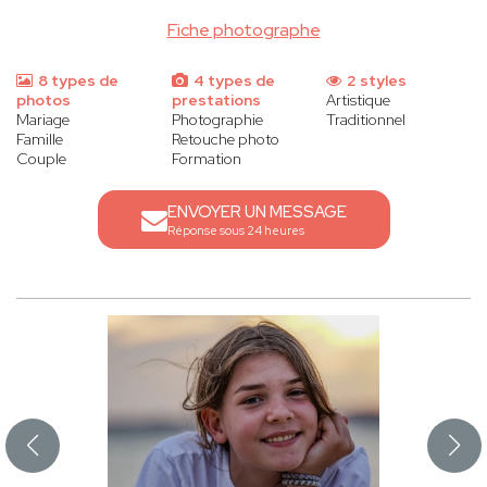
Fiche photographe
8 types de
4 types de
2 styles
photos
prestations
Artistique
Mariage
Photographie
Traditionnel
Famille
Retouche photo
Couple
Formation
ENVOYER UN MESSAGE
Réponse sous 24 heures