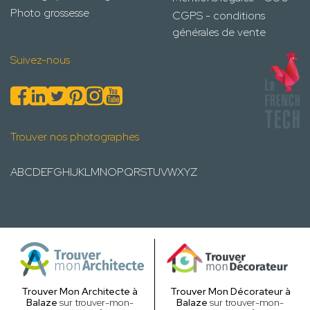
Photo grossesse
CGPS - conditions
générales de vente
Suivez-nous
Trouver nos photographes
A
B
C
D
E
F
G
H
I
J
K
L
M
N
O
P
Q
R
S
T
U
V
W
X
Y
Z
Trouver Mon Architecte à
Trouver Mon Décorateur à
Balaze
sur trouver-mon-
Balaze
sur trouver-mon-