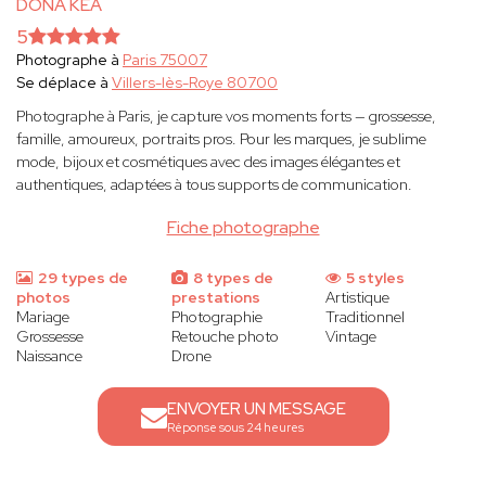
DONA KEA
5
Photographe à
Paris 75007
Se déplace à
Villers-lès-Roye 80700
Photographe à Paris, je capture vos moments forts — grossesse,
famille, amoureux, portraits pros. Pour les marques, je sublime
mode, bijoux et cosmétiques avec des images élégantes et
authentiques, adaptées à tous supports de communication.
Fiche photographe
29 types de
8 types de
5 styles
photos
prestations
Artistique
Mariage
Photographie
Traditionnel
Grossesse
Retouche photo
Vintage
Naissance
Drone
ENVOYER UN MESSAGE
Réponse sous 24 heures