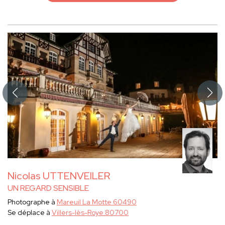
Nicolas UTTENVEILER
UN REGARD SENSIBLE
Photographe à
Mareuil La Motte 60490
Se déplace à
Villers-lès-Roye 80700