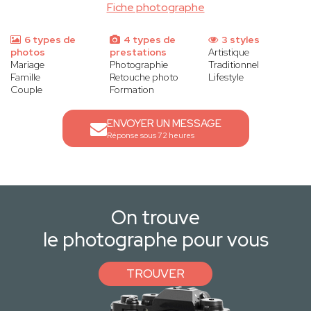
Fiche photographe
6 types de
4 types de
3 styles
photos
prestations
Artistique
Mariage
Photographie
Traditionnel
Famille
Retouche photo
Lifestyle
Couple
Formation
ENVOYER UN MESSAGE
Réponse sous 72 heures
On trouve
le photographe pour vous
TROUVER