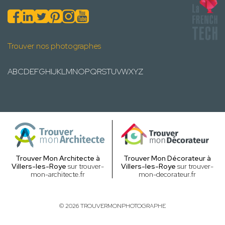
Trouver nos photographes
A
B
C
D
E
F
G
H
I
J
K
L
M
N
O
P
Q
R
S
T
U
V
W
X
Y
Z
Trouver Mon Architecte à
Trouver Mon Décorateur à
Villers-les-Roye
sur trouver-
Villers-les-Roye
sur trouver-
mon-architecte.fr
mon-decorateur.fr
© 2026 TROUVERMONPHOTOGRAPHE