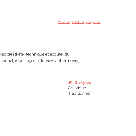
Fiche photographe
ec créativité, technique et écoute, du
onnel, reportages, interviews, aftermovie,
2 styles
Artistique
Traditionnel