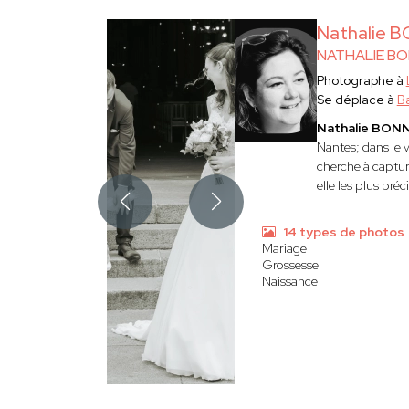
Nathalie 
NATHALIE B
Photographe à
Se déplace à
B
Nathalie BON
Nantes; dans le v
cherche à capture
elle les plus préc
14 types de photos
Mariage
Grossesse
Naissance