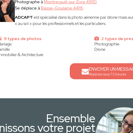
Photographe à
Montrevault-sur-Èvre 49110
Se déplace à
Basse-Goulaine 44115
ADCAPT
est spécialisé dans la photo aérienne par drone mais aus
« au sol » pour les professionnels et les particuliers.
9 types de photos
2 types de pre
ariage
Photographie
amille
Drone
mmobilier & Architecture
ENVOYER UN MESSA
Réponse sous 72 heures
Ensemble
nissons votre projet