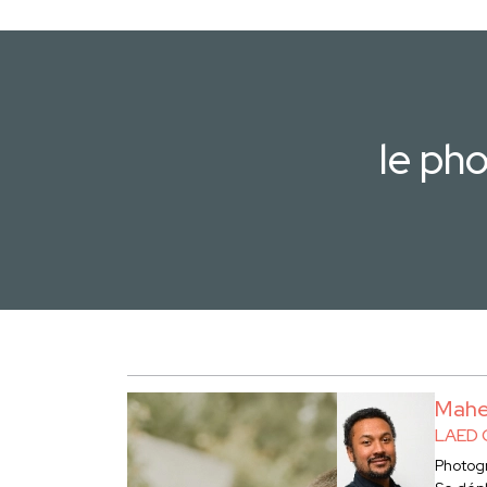
le ph
Mahe
LAED 
Photog