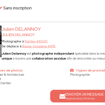
Sans inscription
Julien DELANNOY
JULIEN DELANNOY
Photographe à
Nantes 44000
Se déplace à
Basse-Goulaine 44115
Julien Delannoy
est
photographe indépendant
spécialisé dans la mi
unique
à travers une
collaboration assidue
afin de rencontrer au mieu
pes de photos
1 types de presta
er & Architecture
Photographie
t
 chantier
ENVOYER UN MESSAGE
Réponse sous 24 heures