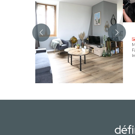
M
F
I
défi