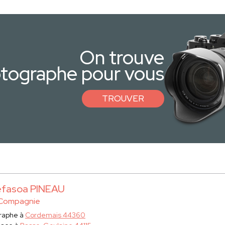
On trouve
otographe pour vous
TROUVER
fasoa PINEAU
Compagnie
raphe à
Cordemais 44360