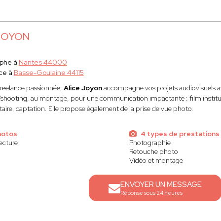
 JOYON
aphe à
Nantes 44000
ce à
Basse-Goulaine 44115
freelance passionnée,
Alice Joyon
accompagne vos projets audiovisuels av
shooting, au montage, pour une communication impactante : film instituti
ire, captation. Elle propose également de la prise de vue photo.
hotos
4 types de prestations
ecture
Photographie
Retouche photo
Vidéo et montage
ENVOYER UN MESSAGE
Réponse sous 24 heures