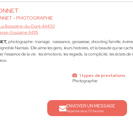
BONNET
ONNET - PHOTOGRAPHIE
La Boissière-du-Doré 44430
asse-Goulaine 44115
NET,
photographe. mariage, naissance, grossesse, shooting famille, événeme
ignoble Nantais. Elle
aime les gens, leurs histoires, et la beauté qui se cach
r l'essence de la vie : les émotions, les regards, la complicité, les éclats 
ieux.
1 types de prestations
Photographie
ENVOYER UN MESSAGE
Réponse sous 72 heures