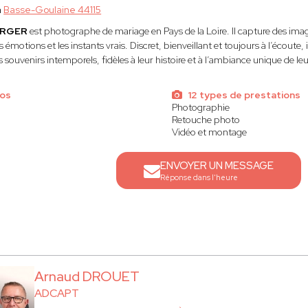
à
Basse-Goulaine 44115
ERGER
est photographe de mariage en Pays de la Loire. Il capture des ima
es émotions et les instants vrais. Discret, bienveillant et toujours à l’écout
 souvenirs intemporels, fidèles à leur histoire et à l’ambiance unique de le
tos
12 types de prestations
Photographie
Retouche photo
Vidéo et montage
ENVOYER UN MESSAGE
Réponse dans l'heure
Arnaud DROUET
ADCAPT