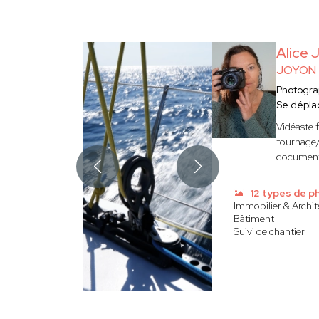
Alice
JOYON
Photogr
Se dépla
Vidéaste 
tournage/
documenta
12 types de p
Immobilier & Archit
Bâtiment
Suivi de chantier