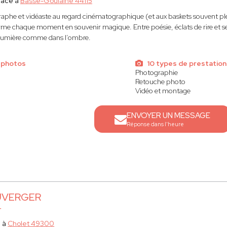
lace à
Basse-Goulaine 44115
aphe et vidéaste au regard cinématographique (et aux baskets souvent pl
me chaque moment en souvenir magique. Entre poésie, éclats de rire et sens
 lumière comme dans l’ombre.
 photos
10 types de prestation
Photographie
Retouche photo
Vidéo et montage
ENVOYER UN MESSAGE
Réponse dans l'heure
UVERGER
r
e à
Cholet 49300