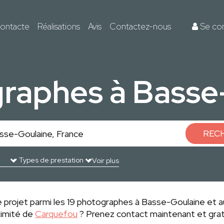
ontacte
Réalisations
Avis
Contactez-nous
Se co
graphes à Basse
REC
Voir plus
 projet parmi les 19 photographes à Basse-Goulaine et a
ximité de
Carquefou
? Prenez contact maintenant et grat