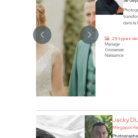
Se dép
Photogr
transfor
dans la
29 types de
Mariage
Grossesse
Naissance
Jacky D
Mégapix'Ai
Photograph