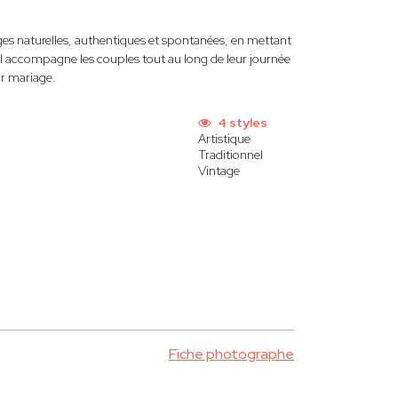
ges naturelles, authentiques et spontanées, en mettant
e, il accompagne les couples tout au long de leur journée
ur mariage.
4 styles
Artistique
Traditionnel
Vintage
Fiche photographe