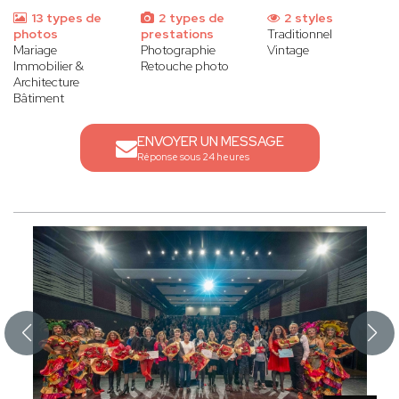
13 types de
2 types de
2 styles
photos
prestations
Traditionnel
Mariage
Photographie
Vintage
Immobilier &
Retouche photo
Architecture
Bâtiment
ENVOYER UN MESSAGE
Réponse sous 24 heures