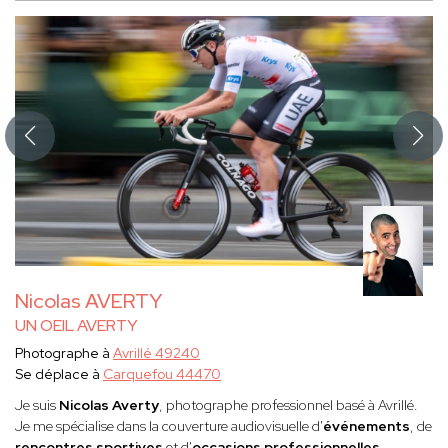
Nicolas AVERTY
UN OEIL AVERTY
Photographe à
Avrillé 49240
Se déplace à
Carquefou 44470
Je suis
Nicolas Averty
, photographe professionnel basé à Avrillé.
Je me spécialise dans la couverture audiovisuelle d'
événements
, de
rencontres sportives
et d'
occasions professionnelles
.