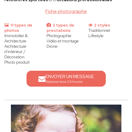
Fiche photographe
11 types de
3 types de
2 styles
photos
prestations
Traditionnel
Immobilier &
Photographie
Lifestyle
Architecture
Vidéo et montage
Architecture
Drone
d'intérieur /
Décoration
Photo produit
ENVOYER UN MESSAGE
Réponse sous 24 heures