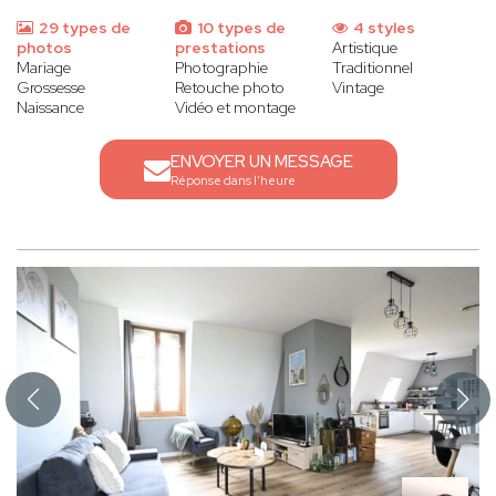
29 types de
10 types de
4 styles
photos
prestations
Artistique
Mariage
Photographie
Traditionnel
Grossesse
Retouche photo
Vintage
Naissance
Vidéo et montage
ENVOYER UN MESSAGE
Réponse dans l'heure