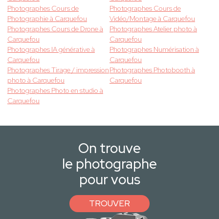
Photographes Cours de
Photographes Cours de
Photographie à Carquefou
Vidéo/Montage à Carquefou
Photographes Cours de Drone à
Photographes Atelier photo à
Carquefou
Carquefou
Photographes IA générative à
Photographes Numérisation à
Carquefou
Carquefou
Photographes Tirage / impression
Photographes Photobooth à
photo à Carquefou
Carquefou
Photographes Photo en studio à
Carquefou
On trouve
le photographe
pour vous
TROUVER