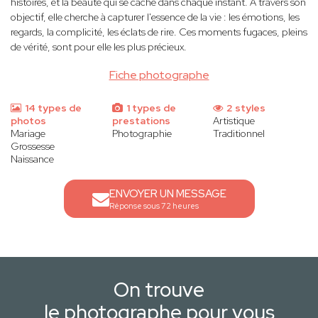
histoires, et la beauté qui se cache dans chaque instant. A travers son
objectif, elle cherche à capturer l'essence de la vie : les émotions, les
regards, la complicité, les éclats de rire. Ces moments fugaces, pleins
de vérité, sont pour elle les plus précieux.
Fiche photographe
14 types de
1 types de
2 styles
photos
prestations
Artistique
Mariage
Photographie
Traditionnel
Grossesse
Naissance
ENVOYER UN MESSAGE
Réponse sous 72 heures
On trouve
le photographe pour vous