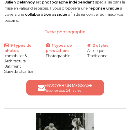
Julien Delannoy
est
photographe indépendant
spécialisé dans la
mise en valeur d’espaces. Il vous proposera une
réponse unique
à
travers une
collaboration assidue
afin de rencontrer au mieux vos
besoins.
Fiche photographe
9 types de
1 types de
2 styles
photos
prestations
Artistique
Immobilier &
Photographie
Traditionnel
Architecture
Bâtiment
Suivi de chantier
ENVOYER UN MESSAGE
Réponse sous 24 heures