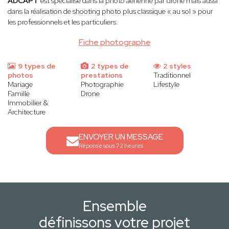
ADCAPT
est spécialisé dans la photo aérienne par drone mais aussi
dans la réalisation de shooting photo plus classique « au sol » pour
les professionnels et les particuliers.
Fiche photographe
9 types de
2 types de
2 styles
photos
prestations
Traditionnel
Mariage
Photographie
Lifestyle
Famille
Drone
Immobilier &
Architecture
ENVOYER UN MESSAGE
Réponse sous 72 heures
Ensemble
définissons votre projet