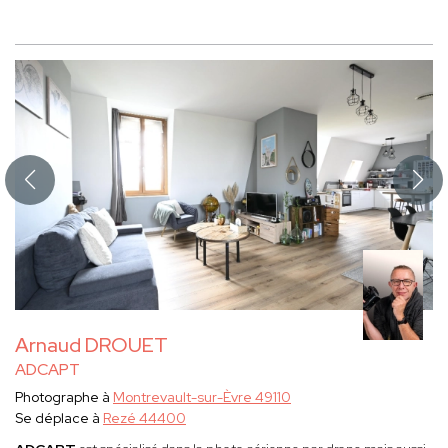
Arnaud DROUET
ADCAPT
Photographe à
Montrevault-sur-Èvre 49110
Se déplace à
Rezé 44400