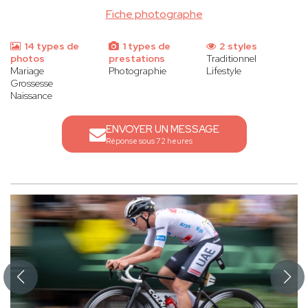
Fiche photographe
14 types de
1 types de
2 styles
photos
prestations
Traditionnel
Mariage
Photographie
Lifestyle
Grossesse
Naissance
ENVOYER UN MESSAGE
Réponse sous 72 heures