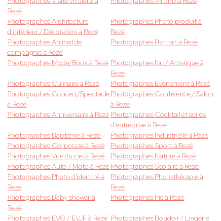
Photographes Visite virtuelle à
Photographes Airbnb à Rezé
Rezé
Photographes Architecture
Photographes Photo produit à
d'intérieur / Décoration à Rezé
Rezé
Photographes Animal de
Photographes Portrait à Rezé
compagnie à Rezé
Photographes Mode/Book à Rezé
Photographes Nu / Artistique à
Rezé
Photographes Culinaire à Rezé
Photographes Evènement à Rezé
Photographes Concert/Spectacle
Photographes Conférence / Salon
à Rezé
à Rezé
Photographes Anniversaire à Rezé
Photographes Cocktail et soirée
d'entreprise à Rezé
Photographes Baptême à Rezé
Photographes Industrielle à Rezé
Photographes Corporate à Rezé
Photographes Sport à Rezé
Photographes Vue du ciel à Rezé
Photographes Nature à Rezé
Photographes Auto / Moto à Rezé
Photographes Scolaire à Rezé
Photographes Photo d'identité à
Photographes Photothérapie à
Rezé
Rezé
Photographes Baby shower à
Photographes Iris à Rezé
Rezé
Photographes EVG / EVJF à Rezé
Photographes Boudoir / Lingerie