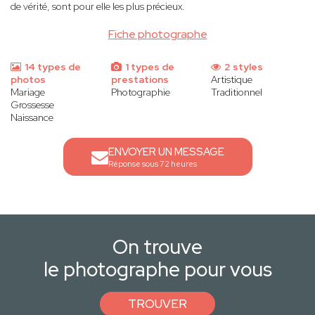
de vérité, sont pour elle les plus précieux.
Fiche photographe
14 types de
1 types de
2 styles
photos
prestations
Artistique
Mariage
Photographie
Traditionnel
Grossesse
Naissance
ENVOYER UN MESSAGE
Réponse sous 72 heures
On trouve
le photographe pour vous
TROUVER