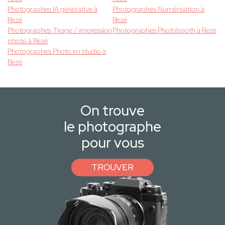
Photographes IA générative à
Photographes Numérisation à
Rezé
Rezé
Photographes Tirage / impression
Photographes Photobooth à Rezé
photo à Rezé
Photographes Photo en studio à
Rezé
On trouve
le photographe
pour vous
TROUVER