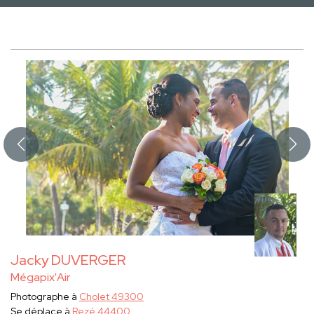
Jacky DUVERGER
Mégapix'Air
Photographe à
Cholet 49300
Se déplace à
Rezé 44400