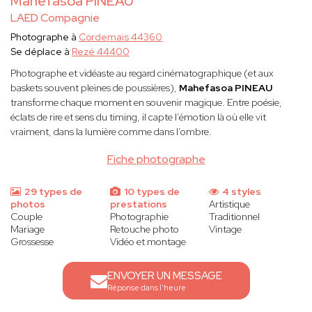
Mahefasoa PINEAU
LAED Compagnie
Photographe à
Cordemais 44360
Se déplace à
Rezé 44400
Photographe et vidéaste au regard cinématographique (et aux
baskets souvent pleines de poussières),
Mahefasoa PINEAU
transforme chaque moment en souvenir magique. Entre poésie,
éclats de rire et sens du timing, il capte l’émotion là où elle vit
vraiment, dans la lumière comme dans l’ombre.
Fiche photographe
29 types de
10 types de
4 styles
photos
prestations
Artistique
Couple
Photographie
Traditionnel
Mariage
Retouche photo
Vintage
Grossesse
Vidéo et montage
ENVOYER UN MESSAGE
Réponse dans l'heure