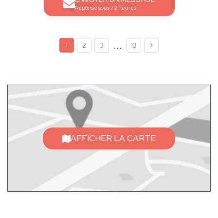
Réponse sous 72 heures
...
1
2
3
13
AFFICHER LA CARTE