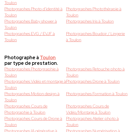
Toulon
Photographes Photo d'identité à
Photographes Photothérapie à
Toulon
Toulon
Photographes Baby shower à
Photographes Iris à Toulon
Toulon
Photographes EVG / EVJF à
Photographes Boudoir / Lingerie
Toulon
à Toulon
Photographe à
Toulon
par type de prestation.
Photographes Photographie à
Photographes Retouche photo à
Toulon
Toulon
Photographes Vidéo et montage à
Photographes Drone à Toulon
Toulon
Photographes Motion design à
Photographes Formation à Toulon
Toulon
Photographes Cours de
Photographes Cours de
Photographie à Toulon
Vidéo/Montage à Toulon
Photographes Cours de Drone à
Photographes Atelier photo à
Toulon
Toulon
Photographes IA générative à
Photographes Numérisation à