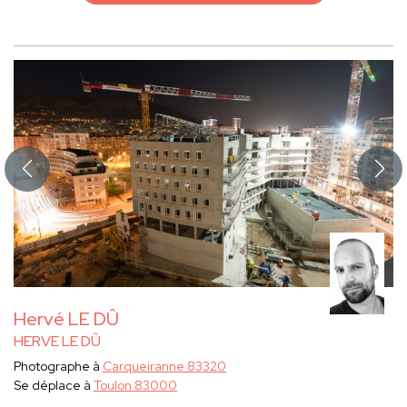
Hervé LE DÛ
HERVE LE DÛ
Photographe à
Carqueiranne 83320
Se déplace à
Toulon 83000