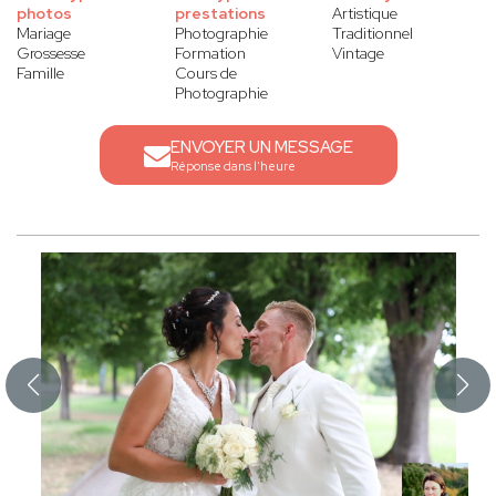
photos
prestations
Artistique
Mariage
Photographie
Traditionnel
Grossesse
Formation
Vintage
Famille
Cours de
Photographie
ENVOYER UN MESSAGE
Réponse dans l'heure