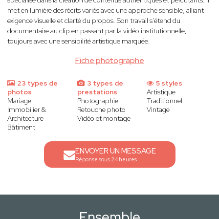
spécialisé dans la création de contenus authentiques et percutants. Il
met en lumière des récits variés avec une approche sensible, alliant
exigence visuelle et clarté du propos. Son travail s’étend du
documentaire au clip en passant par la vidéo institutionnelle,
toujours avec une sensibilité artistique marquée.
Fiche photographe
23 types de
3 types de
5 styles
photos
prestations
Artistique
Mariage
Photographie
Traditionnel
Immobilier &
Retouche photo
Vintage
Architecture
Vidéo et montage
Bâtiment
ENVOYER UN MESSAGE
Réponse sous 24 heures
Ensemble