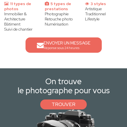
11 types de
5 types de
3 styles
photos
prestations
Artistique
Immobilier &
Photographie
Traditionnel
Architecture
Retouche photo
Lifestyle
Bâtiment
Numérisation
Suivi de chantier
ENVOYER UN MESSAGE
Réponse sous 24 heures
On trouve
le photographe pour vous
TROUVER