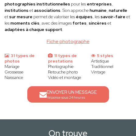
photographies institutionnelles
pour les
entreprises
,
institutions
et
associations
. Son approche
humaine
,
naturelle
et
sur mesure
permet de valoriser les
équipes
, les
savoir-faire
et
les
moments clés
, avec des images
fortes
,
sincères
et
adaptées à chaque support
.
Fiche photographe
31 types de
11 types de
5 styles
photos
prestations
Artistique
Mariage
Photographie
Traditionnel
Grossesse
Retouche photo
Vintage
Naissance
Vidéo et montage
ENVOYER UN MESSAGE
Réponse sous 24 heures
On trouve