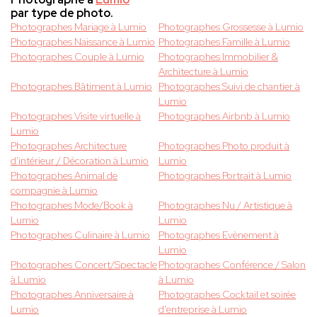
par type de photo.
Photographes Mariage à Lumio
Photographes Grossesse à Lumio
Photographes Naissance à Lumio
Photographes Famille à Lumio
Photographes Couple à Lumio
Photographes Immobilier &
Architecture à Lumio
Photographes Bâtiment à Lumio
Photographes Suivi de chantier à
Lumio
Photographes Visite virtuelle à
Photographes Airbnb à Lumio
Lumio
Photographes Architecture
Photographes Photo produit à
d'intérieur / Décoration à Lumio
Lumio
Photographes Animal de
Photographes Portrait à Lumio
compagnie à Lumio
Photographes Mode/Book à
Photographes Nu / Artistique à
Lumio
Lumio
Photographes Culinaire à Lumio
Photographes Evènement à
Lumio
Photographes Concert/Spectacle
Photographes Conférence / Salon
à Lumio
à Lumio
Photographes Anniversaire à
Photographes Cocktail et soirée
Lumio
d'entreprise à Lumio