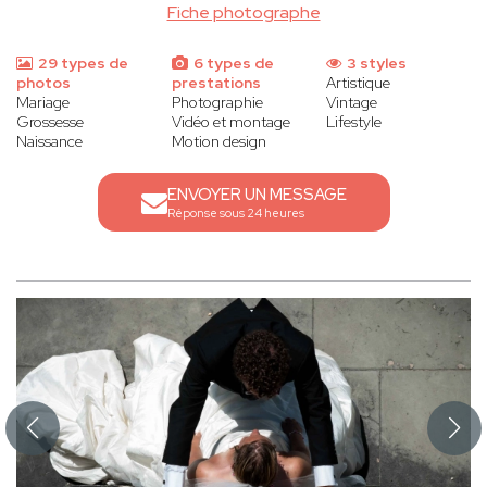
Fiche photographe
29 types de
6 types de
3 styles
photos
prestations
Artistique
Mariage
Photographie
Vintage
Grossesse
Vidéo et montage
Lifestyle
Naissance
Motion design
ENVOYER UN MESSAGE
Réponse sous 24 heures