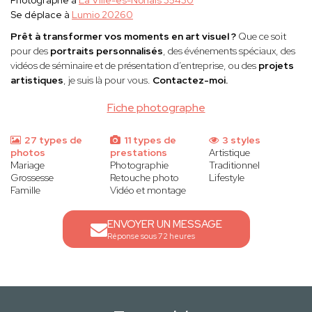
Photographe à
La Ville-és-Nonais 35430
Se déplace à
Lumio 20260
Prêt à transformer vos moments en art visuel ?
Que ce soit
pour des
portraits personnalisés
, des événements spéciaux, des
vidéos de séminaire et de présentation d’entreprise, ou des
projets
artistiques
, je suis là pour vous.
Contactez-moi.
Fiche photographe
27 types de
11 types de
3 styles
photos
prestations
Artistique
Mariage
Photographie
Traditionnel
Grossesse
Retouche photo
Lifestyle
Famille
Vidéo et montage
ENVOYER UN MESSAGE
Réponse sous 72 heures