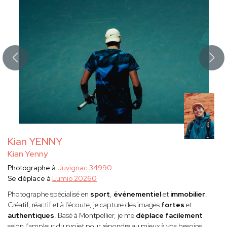
Kian YENNY
Kian Yenny
Photographe à
Juvignac 34990
Se déplace à
Lumio 20260
Photographe spécialisé en
sport
,
événementiel
et
immobilier
.
Créatif, réactif et à l’écoute, je capture des images
fortes
et
authentiques
. Basé à Montpellier, je me
déplace facilement
selon l’ampleur du projet pour répondre au mieux à vos besoins.