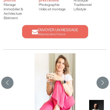
photos
prestations
Artistique
Mariage
Photographie
Traditionnel
Immobilier &
Vidéo et montage
Lifestyle
Architecture
Bâtiment
ENVOYER UN MESSAGE
Réponse dans l'heure