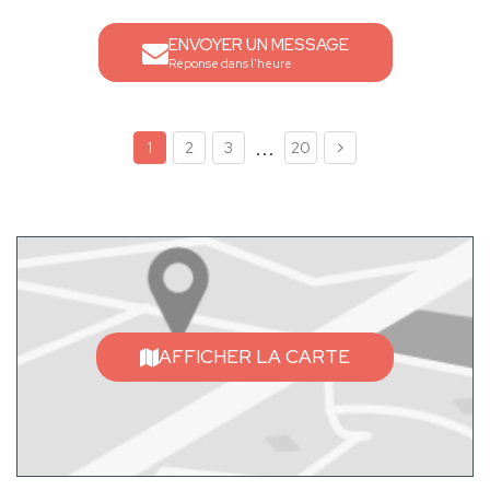
ENVOYER UN MESSAGE
Réponse dans l'heure
...
1
2
3
20
AFFICHER LA CARTE