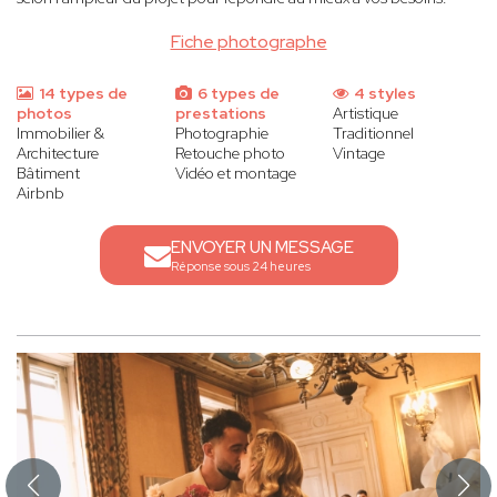
Fiche photographe
14 types de
6 types de
4 styles
photos
prestations
Artistique
Immobilier &
Photographie
Traditionnel
Architecture
Retouche photo
Vintage
Bâtiment
Vidéo et montage
Airbnb
ENVOYER UN MESSAGE
Réponse sous 24 heures