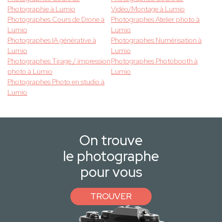
Photographie à Lumio
Vidéo/Montage à Lumio
Photographes Cours de Drone à
Photographes Atelier photo à
Lumio
Lumio
Photographes IA générative à
Photographes Numérisation à
Lumio
Lumio
Photographes Tirage / impression
Photographes Photobooth à
photo à Lumio
Lumio
Photographes Photo en studio à
Lumio
On trouve
le photographe
pour vous
TROUVER