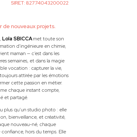
SIRET: 82774043200022
 de nouveaux projets.
,
Lola
SBICCA
met toute son
rmation d’ingénieure en chimie,
devient maman — c’est dans les
ères semaines, et dans la magie
ble vocation : capturer la vie,
 toujours attirée par les émotions
former cette passion en métier.
mme chaque instant compte,
é et partagé.
u plus qu’un studio photo : elle
, bienveillance, et créativité,
aque nouveau-né, chaque
confiance, hors du temps. Elle