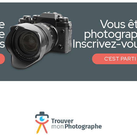
e
Vous ê
e
photogra
s
Inscrivez-vou
C'EST PARTI 