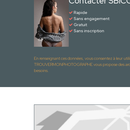
Contacter SBI
Rapide
Sans engagement
Gratuit
Sans inscription
En renseignant ces données, vous consentez à leur util
TROUVERMONPHOTOGRAPHE vous propose des archite
besoins.