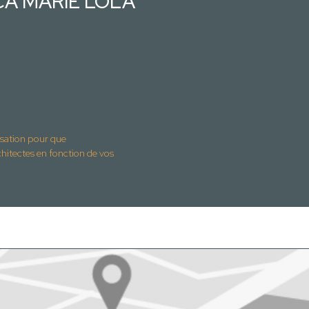
CCA MARIE LOLA
isation pour que
ctes en fonction de vos