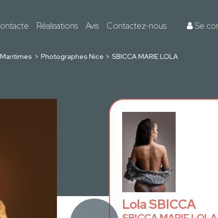
ontacte
Réalisations
Avis
Contactez-nous
Se co
Maritimes
Photographes Nice
SBICCA MARIE LOLA
Lola SBICCA