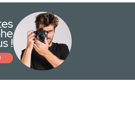
tes
phe
s !
!