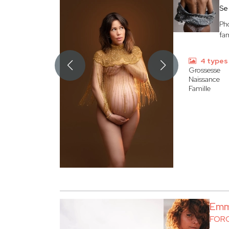
Se
Pho
fam
4 types
Grossesse
Naissance
Famille
Em
FOR