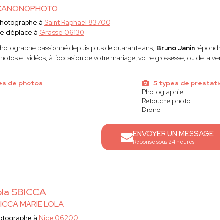
CANONOPHOTO
hotographe à
Saint Raphaël 83700
e déplace à
Grasse 06130
hotographe passionné depuis plus de quarante ans,
Bruno Janin
répondr
hotos et vidéos, à l’occasion de votre mariage, votre grossesse, ou de la v
es de photos
5 types de prestat
Photographie
Retouche photo
Drone
ENVOYER UN MESSAGE
Réponse sous 24 heures
ola SBICCA
ICCA MARIE LOLA
otographe à
Nice 06200