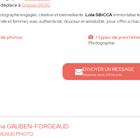
 déplace à
Grasse 06130
tographe engagée, créative et bienveillante,
Lola SBICCA
immortalise le
ille et femme) avec authenticité, douceur et sensibilité, pour offrir à ch
 de photos
1 types de prestatio
Photographie
ENVOYER UN MESSAGE
Réponse sous 24 heures
ma GAUBEN-FORGEAUD
GEAUD PHOTO