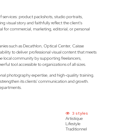
f services: product packshots, studio portraits,
 visual story and faithfully reflect the client's
al for commercial, marketing, editorial, or personal
ies such as Decathlon, Optical Center, Caisse
ility to deliver professional visual content that meets
he local community by supporting freelancers,
rful tool accessible to organizations of all sizes.
al photography expertise, and high-quality training.
at strengthen its clients' communication and growth.
departments.
3 styles
Artistique
Lifestyle
Traditionnel