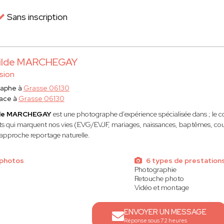
Sans inscription
hilde MARCHEGAY
sion
raphe à
Grasse 06130
lace à
Grasse 06130
lde MARCHEGAY
est une photographe d'expérience spécialisée dans ; le co
qui marquent nos vies (EVG/EVJF, mariages, naissances, baptêmes, couple…
approche reportage naturelle.
 photos
6 types de prestation
Photographie
Retouche photo
Vidéo et montage
ENVOYER UN MESSAGE
Réponse sous 72 heures