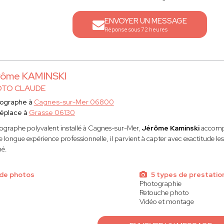
ENVOYER UN MESSAGE
Réponse sous 72 heures
rôme KAMINSKI
TO CLAUDE
ographe à
Cagnes-sur-Mer 06800
éplace à
Grasse 06130
ographe polyvalent installé à Cagnes-sur-Mer,
Jérôme Kaminski
accompag
 longue expérience professionnelle, il parvient à capter avec exactitude le
né.
de photos
5 types de prestatio
Photographie
Retouche photo
Vidéo et montage