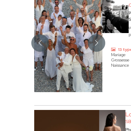
P
S
P
p
13 typ
Mariage
Grossesse
Naissance
L
SB
Ph