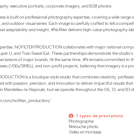
phy: executive portraits, corporate imagery, and B2B photos
ness is built on professional photography expertise, covering a wide range o
nd outdoor visual series. Each image is carefully crafted to tell a compelling
reat adaptability and insight, #Nofilter delivers high-value photography ide
expertise, NOFILTER PRODUCTION collaborates with major national compan
uper U, and Train Sweat Eat. These partnerships demonstrate the studio's ab
pectations of major brands. At the same time, #N remains committed to t
sses (VSEs/SMEs), and non-profit projects, believing that imagery is a powe
RODUCTION is a boutique-style studio that combines creativity, profession
led with passion, precision, and innovation to deliver impactful visuals th
d in Mandelieu-la-Napoule, but we operate throughout the 06, 13, and 83 
m.com/nofilter_production/
7 types de prestations
Photographie
Retouche photo
Vidéo et montage