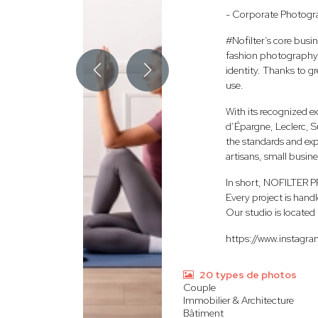
- Corporate Photogra
#Nofilter’s core busi
fashion photography, a
identity. Thanks to g
use.
With its recognized 
d’Épargne, Leclerc, S
the standards and ex
artisans, small busine
In short, NOFILTER P
Every project is hand
Our studio is locate
https://www.instagra
20 types de photos
Couple
Immobilier & Architecture
Bâtiment