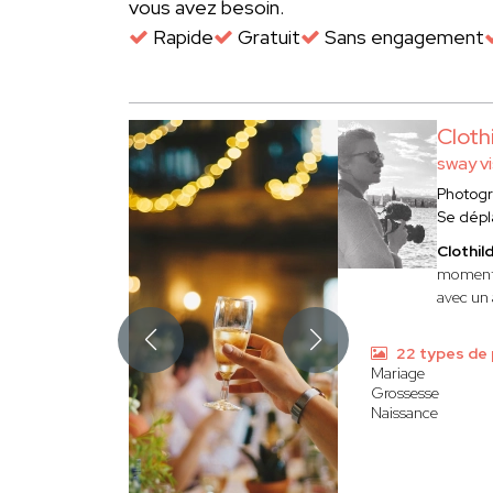
vous avez besoin.
Rapide
Gratuit
Sans engagement
Clot
sway vi
Photog
Se dép
Clothi
moments 
avec un 
22 types de
Mariage
Grossesse
Naissance