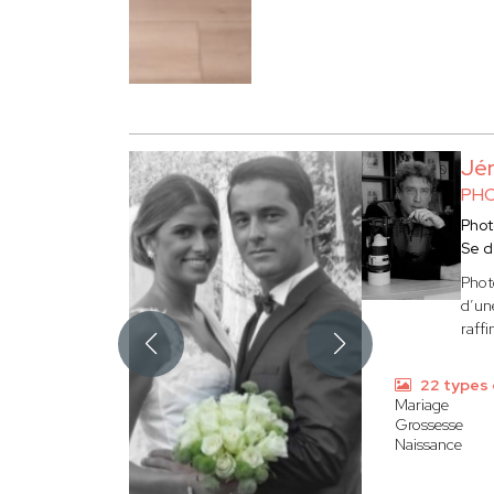
Jé
PHO
Phot
Se d
Phot
d’une
raffi
22 types 
Mariage
Grossesse
Naissance