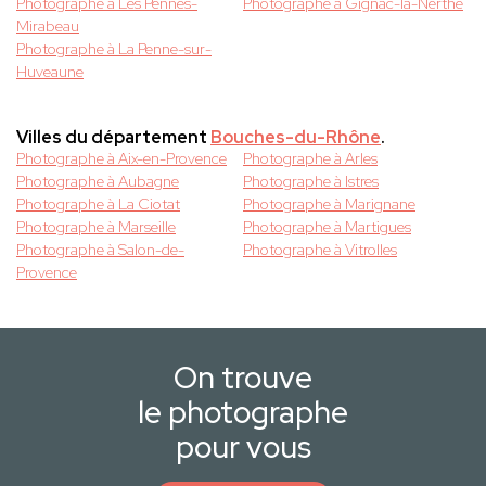
Photographe à Les Pennes-
Photographe à Gignac-la-Nerthe
Mirabeau
Photographe à La Penne-sur-
Huveaune
Villes du département
Bouches-du-Rhône
.
Photographe à Aix-en-Provence
Photographe à Arles
Photographe à Aubagne
Photographe à Istres
Photographe à La Ciotat
Photographe à Marignane
Photographe à Marseille
Photographe à Martigues
Photographe à Salon-de-
Photographe à Vitrolles
Provence
On trouve
le photographe
pour vous