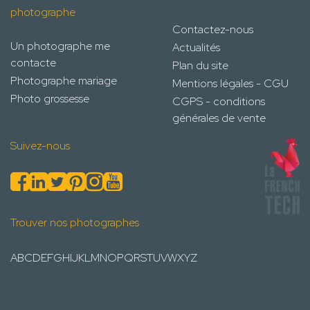
photographe
Contactez-nous
Un photographe me
Actualités
contacte
Plan du site
Photographe mariage
Mentions légales - CGU
Photo grossesse
CGPS - conditions
générales de vente
Suivez-nous
Trouver nos photographes
A
B
C
D
E
F
G
H
I
J
K
L
M
N
O
P
Q
R
S
T
U
V
W
X
Y
Z