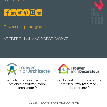
Suivez-nous
Trouver nos photographes
A
B
C
D
E
F
G
H
I
J
K
L
M
N
O
P
Q
R
S
T
U
V
W
X
Y
Z
Un architecte pour réaliser vos
Un décorateur pour réaliser vos
projets sur
trouver-mon-
projets sur
trouver-mon-
architecte.fr
decorateur.fr
© 2026 TROUVERMONPHOTOGRAPHE