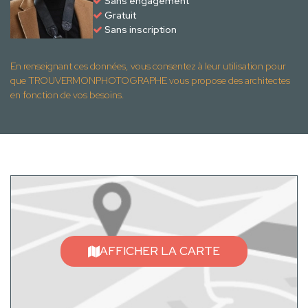
Sans engagement
Gratuit
Sans inscription
En renseignant ces données, vous consentez à leur utilisation pour
que TROUVERMONPHOTOGRAPHE vous propose des architectes
en fonction de vos besoins.
AFFICHER LA CARTE