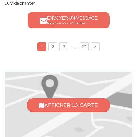
Suivi de chantier
ENVOYER UN MESSAGE
Réponse sous 24 heures
...
1
2
3
22
AFFICHER LA CARTE