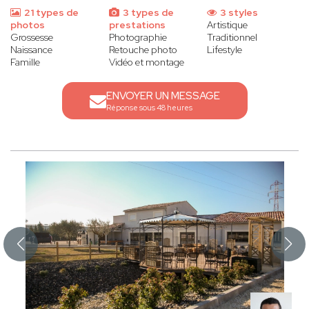
21 types de
3 types de
3 styles
photos
prestations
Artistique
Grossesse
Photographie
Traditionnel
Naissance
Retouche photo
Lifestyle
Famille
Vidéo et montage
ENVOYER UN MESSAGE
Réponse sous 48 heures