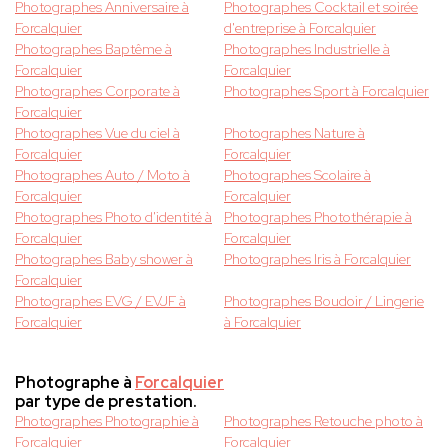
Photographes Anniversaire à
Photographes Cocktail et soirée
Forcalquier
d'entreprise à Forcalquier
Photographes Baptême à
Photographes Industrielle à
Forcalquier
Forcalquier
Photographes Corporate à
Photographes Sport à Forcalquier
Forcalquier
Photographes Vue du ciel à
Photographes Nature à
Forcalquier
Forcalquier
Photographes Auto / Moto à
Photographes Scolaire à
Forcalquier
Forcalquier
Photographes Photo d'identité à
Photographes Photothérapie à
Forcalquier
Forcalquier
Photographes Baby shower à
Photographes Iris à Forcalquier
Forcalquier
Photographes EVG / EVJF à
Photographes Boudoir / Lingerie
Forcalquier
à Forcalquier
Photographe à
Forcalquier
par type de prestation.
Photographes Photographie à
Photographes Retouche photo à
Forcalquier
Forcalquier