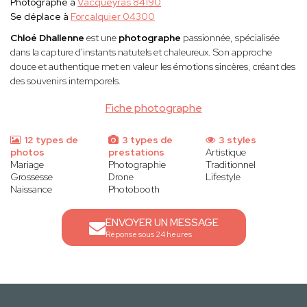
Photographe à
Vacqueyras 84190
Se déplace à
Forcalquier 04300
Chloé Dhallenne
est une
photographe
passionnée, spécialisée
dans la capture d'instants natutels et chaleureux. Son approche
douce et authentique met en valeur les émotions sincères, créant des
des souvenirs intemporels.
Fiche photographe
12 types de
3 types de
3 styles
photos
prestations
Artistique
Mariage
Photographie
Traditionnel
Grossesse
Drone
Lifestyle
Naissance
Photobooth
ENVOYER UN MESSAGE
Réponse sous 24 heures