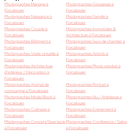
Photographes Mariage à
Photographes Grossesse à
Forcalquier
Forcalquier
Photographes Naissance à
Photographes Famille à
Forcalquier
Forcalquier
Photographes Couple à
Photographes Immobilier &
Forcalquier
Architecture à Forcalquier
Photographes Bâtiment à
Photographes Suivi de chantier à
Forcalquier
Forcalquier
Photographes Visite virtuelle à
Photographes Airbnb à
Forcalquier
Forcalquier
Photographes Architecture
Photographes Photo produit à
d'intérieur / Décoration à
Forcalquier
Forcalquier
Photographes Animal de
Photographes Portrait à
compagnie à Forcalquier
Forcalquier
Photographes Mode/Book à
Photographes Nu / Artistique à
Forcalquier
Forcalquier
Photographes Culinaire à
Photographes Evènement à
Forcalquier
Forcalquier
Photographes Concert/Spectacle
Photographes Conférence / Salon
à Forcalquier
à Forcalquier