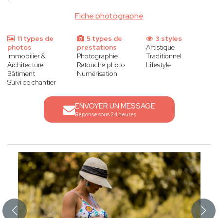
Fiche photographe
11 types de
5 types de
3 styles
photos
prestations
Artistique
Immobilier &
Photographie
Traditionnel
Architecture
Retouche photo
Lifestyle
Bâtiment
Numérisation
Suivi de chantier
ENVOYER UN MESSAGE
Réponse sous 24 heures