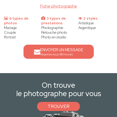
Fiche photographe
6 types de
3 types de
2 styles
photos
prestations
Artistique
Mariage
Photographie
Argentique
Couple
Retouche photo
Portrait
Photo en studio
ENVOYER UN MESSAGE
Réponse sous 48 heures
On trouve
le photographe pour vous
TROUVER