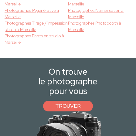
Marseille
Marseille
Photographes IA générative à
Photographes Numérisation à
Marseille
Marseille
Photographes Tirage / impression
Photographes Photobooth à
photo à Marseille
Marseille
Photographes Photo en studio à
Marseille
On trouve
le photographe
pour vous
TROUVER