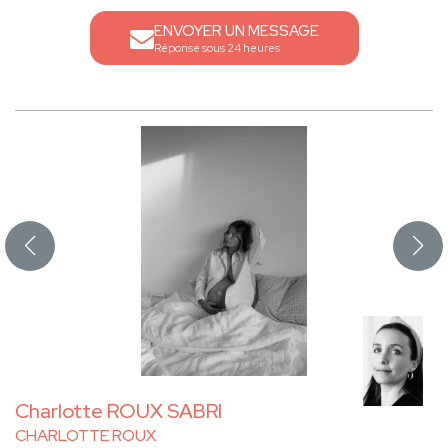
ENVOYER UN MESSAGE
Réponse sous 24 heures
Charlotte ROUX SABRI
CHARLOTTE ROUX