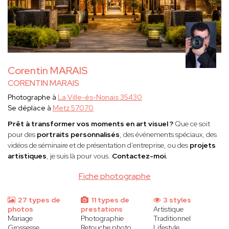
Corentin MARAIS
CORENTIN MARAIS
Photographe à
La Ville-és-Nonais 35430
Se déplace à
Metz 57070
Prêt à transformer vos moments en art visuel ?
Que ce soit
pour des
portraits personnalisés
, des événements spéciaux, des
vidéos de séminaire et de présentation d’entreprise, ou des
projets
artistiques
, je suis là pour vous.
Contactez-moi.
Fiche photographe
27 types de
11 types de
3 styles
photos
prestations
Artistique
Mariage
Photographie
Traditionnel
Grossesse
Retouche photo
Lifestyle