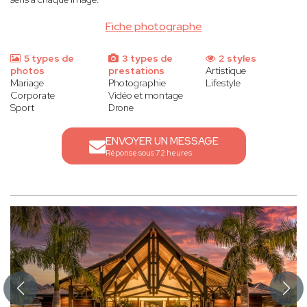
Fiche photographe
5 types de
3 types de
2 styles
photos
prestations
Artistique
Mariage
Photographie
Lifestyle
Corporate
Vidéo et montage
Sport
Drone
ENVOYER UN MESSAGE
Réponse sous 72 heures