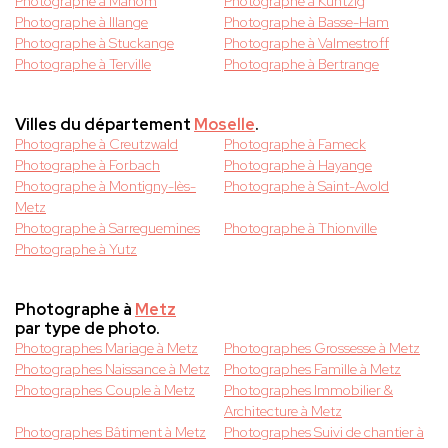
Photographe à Manom
Photographe à Kuntzig
Photographe à Illange
Photographe à Basse-Ham
Photographe à Stuckange
Photographe à Valmestroff
Photographe à Terville
Photographe à Bertrange
Villes du département
Moselle
.
Photographe à Creutzwald
Photographe à Fameck
Photographe à Forbach
Photographe à Hayange
Photographe à Montigny-lès-
Photographe à Saint-Avold
Metz
Photographe à Sarreguemines
Photographe à Thionville
Photographe à Yutz
Photographe à
Metz
par type de photo.
Photographes Mariage à Metz
Photographes Grossesse à Metz
Photographes Naissance à Metz
Photographes Famille à Metz
Photographes Couple à Metz
Photographes Immobilier &
Architecture à Metz
Photographes Bâtiment à Metz
Photographes Suivi de chantier à