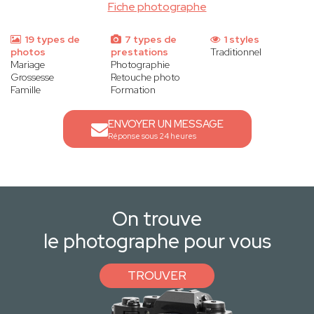
Fiche photographe
19 types de
7 types de
1 styles
photos
prestations
Traditionnel
Mariage
Photographie
Grossesse
Retouche photo
Famille
Formation
ENVOYER UN MESSAGE
Réponse sous 24 heures
On trouve
le photographe pour vous
TROUVER