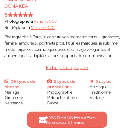
DONA KEA
5
Photographe à
Paris 75007
Se déplace à
Metz 57070
Photographe à Paris, je capture vos moments forts — grossesse,
famille, amoureux, portraits pros. Pour les marques, je sublime
mode, bijoux et cosmétiques avec des images élégantes et
authentiques, adaptées à tous supports de communication.
Fiche photographe
29 types de
8 types de
5 styles
photos
prestations
Artistique
Mariage
Photographie
Traditionnel
Grossesse
Retouche photo
Vintage
Naissance
Drone
ENVOYER UN MESSAGE
Réponse sous 24 heures