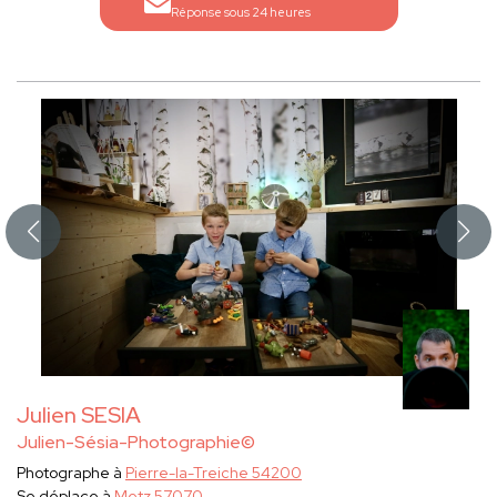
Réponse sous 24 heures
Julien SESIA
Julien-Sésia-Photographie©
Photographe à
Pierre-la-Treiche 54200
Se déplace à
Metz 57070